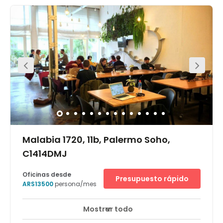
with art, stylish furniture, and quirky details. Living-room
style common areas are the perfect place to relax.
Communal kitchens are fully equipped for your
convenience. Sound-proofed phone booths are
available to take confidential calls away from the buzz of
the office. This office space is also easily accessibly by
both car and public transport. Carlos Pellegrini
underground station is situated a short four-minute walk
away. Buses pass through the area frequently.
Estacionamiento Odeón parking is available directly
outside of the office.
Malabia 1720, 11b, Palermo Soho,
C1414DMJ
Oficinas desde
Presupuesto rápido
ARS13500
persona/mes
Mostrar todo
Vigilancia CCTV 24 horas
Centro urbano
+ 9 más