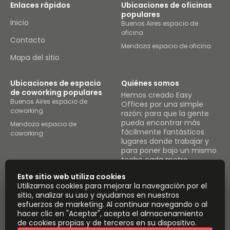
Enlaces rápidos
Ubicaciones de oficinas
populares
Inicio
Buenos Aires espacio de
oficina
Contacto
Mendoza espacio de oficina
Mapa del sitio
Ubicaciones de espacio
Quiénes somos
de coworking populares
Hemos creado Easy
Buenos Aires espacio de
Offices por una simple
coworking
razón: para que la gente
pueda encontrar más
Mendoza espacio de
fácilmente fantásticos
coworking
lugares donde trabajar y
para poner bajo un mismo
techo cada metro
cuadrado de espacio de
Este sitio web utiliza cookies
trabajo del país.
Utilizamos cookies para mejorar la navegación por el
sitio, analizar su uso y ayudarnos en nuestros
Descubrir espacios
esfuerzos de marketing. Al continuar navegando o al
Instant Offices
Coworker
hacer clic en "Aceptar", acepta el almacenamiento
de cookies propias y de terceros en su dispositivo.