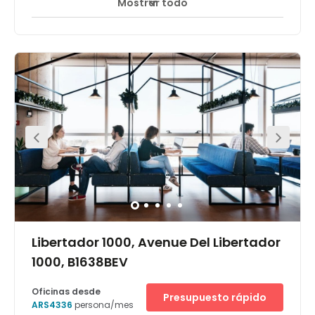
Mostrar todo
Ubicación en el aeropuerto
Centro urbano
+ 11 más
Ubicado estratégicamente en las avenidas principales
General Paz y avenida del Libertador. El centro Al Rio, se
encuentra en una dirección de prestigio y un área de
crecimiento de negocios en Vicente Lopez. La
innovadora torre de oficinas vidriadas, incorpora
tecnología y normas LEED ( liderazgo en energía y diseño
ambiental) haciendo una fusión de tecnología en una
zona ultramoderna a su vez rodeada de espacios
verdes cercanos al río. Este área de negocios incluye
empresas de sectores como consultoría de gestión,
software, consultoras de recursos humanos, y empresas
de transporte nacionales e internacionales. Este centro
de negocios está ubicado a poca distancia del río, a 15
minutos del puerto marítimo y a 10 minutos del
aeropuerto Jorge Newbery.
Libertador 1000, Avenue Del Libertador
1000, B1638BEV
Oficinas desde
Presupuesto rápido
ARS4336
persona/mes