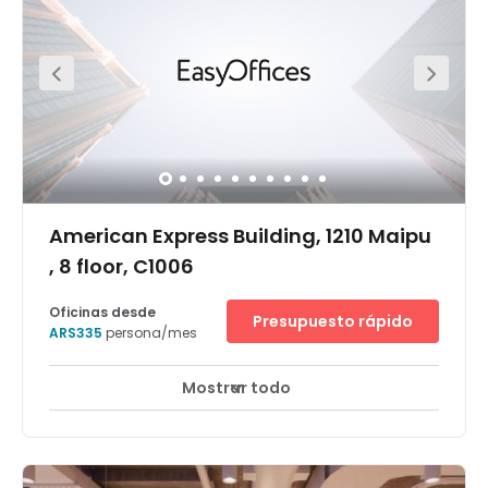
American Express Building, 1210 Maipu
, 8 floor, C1006
Oficinas desde
Presupuesto rápido
ARS335
persona/mes
Mostrar todo
Vigilancia CCTV 24 horas
Sala de negocios
+ 9 más
Las oficinas están localizadas en el edificio American
Express, un edificio empresarial ubicado en Retiro justo
en frente de la Plaza San Martín. Debido a su excelente
ubicación, este edificio de oficinas es muy requerido por