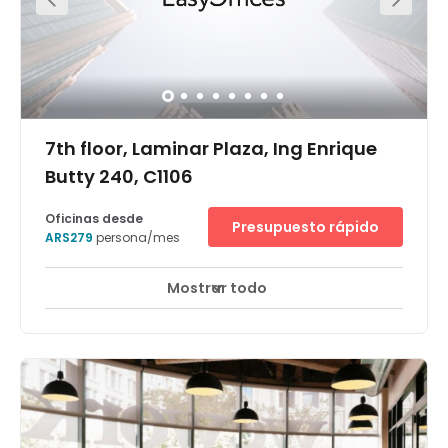
7th floor, Laminar Plaza, Ing Enrique
Butty 240, C1106
Oficinas desde
Presupuesto rápido
ARS279
persona/mes
Mostrar todo
Vigilancia CCTV 24 horas
Centro urbano
+ 9 más
El centro de Buenos Aires, Laminar II Catalinas se
encuentra en la séptima planta de la torre Laminar Plaza
de 20 pisos, un edificio de 1997 con una fachada de
vidrio, entrada de mármol y granito, y vistas al Río de la
Plata. Forma parte de Catalinas Norte, un complejo de 15
edificios con oficinas comerciales que ocupan
empresas argentinas e internacionales, oficinas