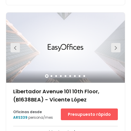
Ubicado en Palermo Soho, este centro esta en el corazón
de una de las zonas más bellas y modernas de la
ciudad. Es de fácil acceso y rodeado de las tiendas y
restaurantes más exclusivos. Diseño moderno, con
espacios diáfanos bañados de luz natural y un fuerte
sistema de network es una combinación perfecta en
areatres Soho.
Libertador Avenue 101 10th Floor,
(B1638BEA) - Vicente López
Oficinas desde
Presupuesto rápido
ARS339
persona/mes