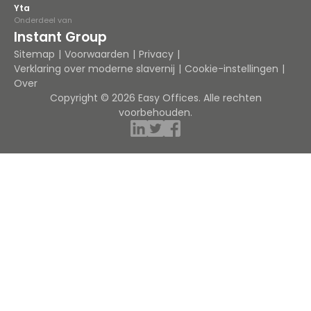
Yta
Onderdeel van
Instant Group
Sitemap
Voorwaarden
Privacy
Verklaring over moderne slavernij
Cookie-instellingen
Over
Copyright © 2026 Easy Offices. Alle rechten
voorbehouden.