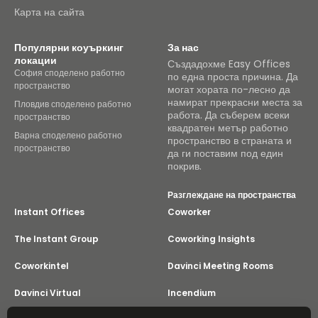
Карта на сайта
Популярни коуъркинг
За нас
локации
Създадохме Easy Offices
София споделено работно
по една проста причина. Да
пространство
могат хората по-лесно да
намират прекрасни места за
Пловдив споделено работно
работа. Да съберем всеки
пространство
квадратен метър работно
Варна споделено работно
пространство в страната и
пространство
да ги поставим под един
покрив.
Разглеждане на пространства
Instant Offices
Coworker
The Instant Group
Coworking Insights
Coworkintel
Davinci Meeting Rooms
Davinci Virtual
Incendium