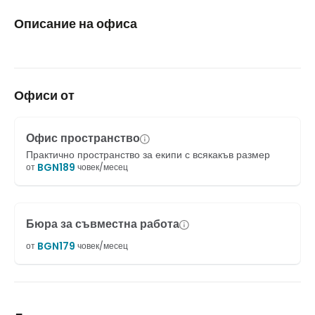
Описание на офиса
Офиси от
Офис пространство
Практично пространство за екипи с всякакъв размер
BGN
189
от
човек/месец
Бюра за съвместна работа
BGN
179
от
човек/месец