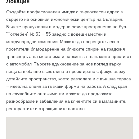
Локация
Създайте професионален имидж с първокласен адрес в
сърцето на основния икономически център на България.
Бъдете продуктивни в модерно офис пространство на бул.
"Тотлебен" № 53 – 55 заедно с водещи местни и
международни компании. Можете да посрещате лесно
посетители благодарение на близките спирки на градския
транспорт, а на място има и паркинг за тези, които пристигат
с автомобил. Търсете вдъхновение за нов поглед върху
нещата в обляно в светлина и проектирано с фокус върху
детайлите пространство, което разполага и с външна тераса
– идеална опция за гъвкави форми на работа. А след края
на служебните ангажименти можете да предложите
разнообразие и забавления на клиентите си в магазините,
ресторантите и атракционите наоколо.