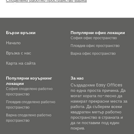
Споделено работно пространство Варна
Бързи връзки
Популярни офис локации
София офис пространство
Начало
Пловдив офис пространство
Връзка с нас
Варна офис пространство
Карта на сайта
Популярни коуъркинг
За нас
локации
Създадохме Easy Offices
София споделено работно
по една проста причина. Да
пространство
могат хората по-лесно да
намират прекрасни места за
Пловдив споделено работно
работа. Да съберем всеки
пространство
квадратен метър работно
Варна споделено работно
пространство в страната и
пространство
да ги поставим под един
покрив.