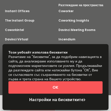
Разглеждане на пространства
Instant Offices
Coworker
The Instant Group
Coworking Insights
Coworkintel
Davinci Meeting Rooms
Davinci Virtual
Incendium
Yta
Този уебсайт използва бисквитки
Част от
Разчитаме на "бисквитки", за да подобрим навигацията в
Instant Group
сайта, да анализираме използването му и да
Карта на сайта
Условия
Поверителност
подпомогнем маркетинговите си усилия. Продължавайки
да разглеждате сайта или натискайки бутона "ОК", Вие
Заявление за съвременно робство
се съгласявате със съхраняването на бисквитки от
Настройки на бисквитките
За нас
първа и трета страна на Вашето устройство.
© 2026 Easy Offices. Всички права запазени.
OK
Настройки на бисквитките
Бърза оферта
Резервирайте оглед