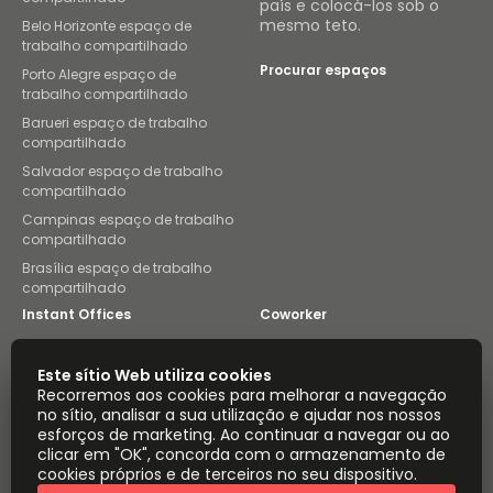
país e colocá-los sob o
mesmo teto.
Belo Horizonte espaço de
trabalho compartilhado
Procurar espaços
Porto Alegre espaço de
trabalho compartilhado
Barueri espaço de trabalho
compartilhado
Salvador espaço de trabalho
compartilhado
Campinas espaço de trabalho
compartilhado
Brasília espaço de trabalho
compartilhado
Instant Offices
Coworker
The Instant Group
Coworking Insights
Este sítio Web utiliza cookies
Recorremos aos cookies para melhorar a navegação
Coworkintel
Davinci Meeting Rooms
no sítio, analisar a sua utilização e ajudar nos nossos
esforços de marketing. Ao continuar a navegar ou ao
Davinci Virtual
Incendium
clicar em "OK", concorda com o armazenamento de
cookies próprios e de terceiros no seu dispositivo.
Yta