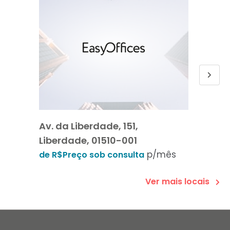
Av. da Liberdade, 151,
Av da 
Liberdade, 01510-001
2 and
p/mês
de R$Preço sob consulta
de R$6
Ver mais locais