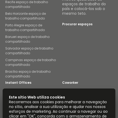
Recife espaço de trabalho
espaços de trabalho do
compartilhado
país e colocá-los sob o
mesmo teto.
Belo Horizonte espaço de
trabalho compartilhado
Procurar espaços
Porto Alegre espaço de
trabalho compartilhado
Barueri espaço de trabalho
compartilhado
Salvador espaço de trabalho
compartilhado
Campinas espaço de trabalho
compartilhado
Brasília espaço de trabalho
compartilhado
Instant Offices
Coworker
The Instant Group
Coworking Insights
Este sítio Web utiliza cookies
Recorremos aos cookies para melhorar a navegação
Coworkintel
Davinci Meeting Rooms
no sítio, analisar a sua utilização e ajudar nos nossos
esforços de marketing. Ao continuar a navegar ou ao
Davinci Virtual
Incendium
clicar em "OK", concorda com o armazenamento de