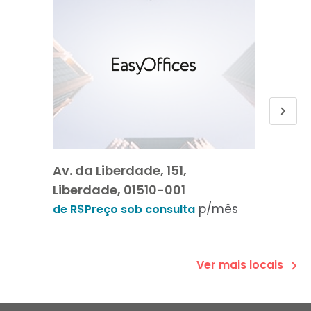
Av. da Liberdade, 151,
Av da 
Liberdade, 01510-001
e 2 an
p/mês
001
de R$Preço sob consulta
de R$6
Ver mais locais