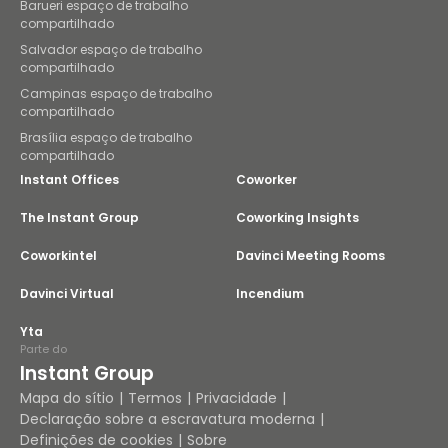
Barueri espaço de trabalho
compartilhado
Salvador espaço de trabalho
compartilhado
Campinas espaço de trabalho
compartilhado
Brasília espaço de trabalho
compartilhado
Instant Offices
Coworker
The Instant Group
Coworking Insights
Coworkintel
Davinci Meeting Rooms
Davinci Virtual
Incendium
Yta
Parte do
Instant Group
Mapa do sítio
Termos
Privacidade
Declaração sobre a escravatura moderna
Definições de cookies
Sobre