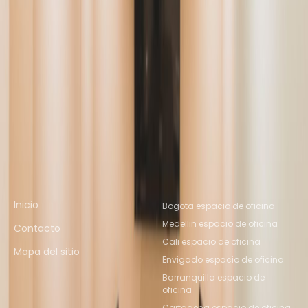
Espacio De Oficina Chia
Espacio De Oficina
Envigado
Espacio De Oficina Envigado
Espacio
De Oficina Envigado
Espacio De Oficina Itagui
Espacio de coworking cercano
Espacio De Coworking Chia
Espacio De
Coworking Envigado
Espacio De Coworking
Envigado
Espacio De Coworking
Envigado
Espacio De Coworking Itagui
Enlaces rápidos
Ubicaciones de oficinas
populares
Inicio
Bogota espacio de oficina
Medellin espacio de oficina
Contacto
Cali espacio de oficina
Mapa del sitio
Envigado espacio de oficina
Barranquilla espacio de
oficina
Cartagena espacio de oficina