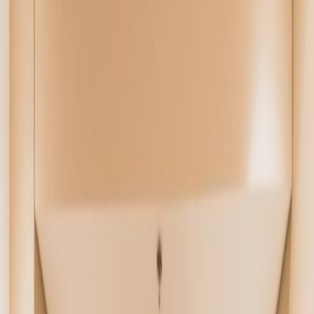
Oficinas en alquiler en
Cra. 11 No. 93a – 83,
110221
Ubicación
Thrive in the business world with flexible office
space located in an iconic corner of Bogota,
the sprawling capital of Columbia and the
most relevant city in the country. Work from
the heart of the action - the city is in the
centre of Colombia. Commute easily to your
workspace using AK 11 - Cl 93A Bus Stop which
is on your doorstep and welcome visiting
clients at El Dorado International Airport which
is around 14 km away. Whether you’re looking