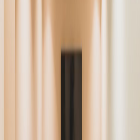
de
COP
1929000
persona/mes
Escritorios de coworking
de
COP
1839000
persona/mes
Descripción de la oficina
Oficinas relacionadas
Cl. 93 #11-26, Chapinero, 0000
de COP1929000
por mes
Building QBO Parque 93, Street 93A, Number
13-24, 110221
de COP1339000
por mes
Cl. 94a #13-72, Pisos 1 y 3, 0000
de COP1009000
por mes
Calle 95 No 14-45 Piso 5, Calle
de COP980
por mes
Oficinas cercanas