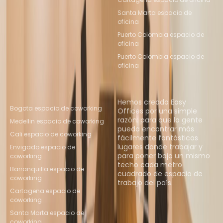
Santa Marta espacio de
oficina
Puerto Colombia espacio de
oficina
Puerto Colombia espacio de
oficina
Ubicaciones de espacio
Quiénes somos
de coworking populares
Hemos creado Easy
Bogota espacio de coworking
Offices por una simple
razón: para que la gente
Medellin espacio de coworking
pueda encontrar más
Cali espacio de coworking
fácilmente fantásticos
lugares donde trabajar y
Envigado espacio de
para poner bajo un mismo
coworking
techo cada metro
Barranquilla espacio de
cuadrado de espacio de
coworking
trabajo del país.
Cartagena espacio de
coworking
Descubrir espacios
Santa Marta espacio de
coworking