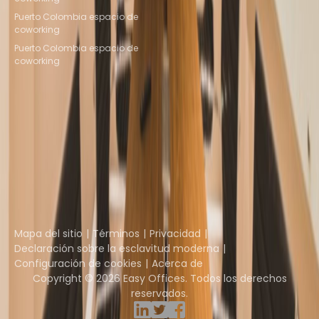
Puerto Colombia espacio de
coworking
Puerto Colombia espacio de
coworking
Instant Offices
Coworker
The Instant Group
Coworking Insights
Coworkintel
Davinci Meeting Rooms
Davinci Virtual
Incendium
Yta
Parte de
Instant Group
Mapa del sitio
Términos
Privacidad
Declaración sobre la esclavitud moderna
Configuración de cookies
Acerca de
Copyright © 2026 Easy Offices. Todos los derechos
reservados.