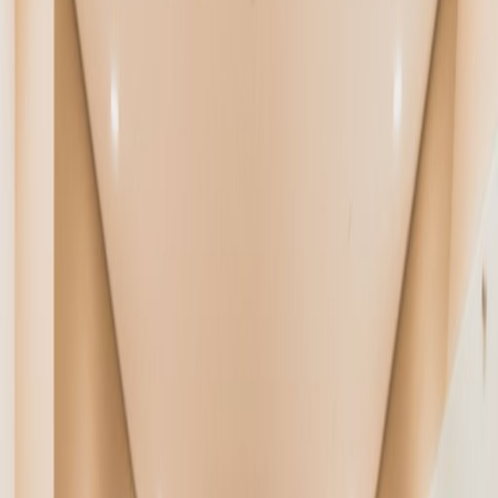
for a long-term home for your business or just
a space to get your head down when you’re
on the move, you’ll find what you need here.
Impress clients in this prime location from the
word go thanks to a warm welcome from our
friendly reception team. The stylish workspace
and modern interior is designed to help you
focus on hitting deadlines. Hold interviews in
private meeting rooms, or bounce ideas
around with larger groups of like-minded
entrepreneurs in our coworking spaces. Rely on
our friendly onsite team who are on hand and
happy to help. After work, immerse yourself in
the culture of the city with a trip to one of the
many popular museums in the area or
entertain clients by taking them out for dinner.