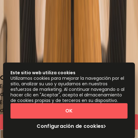
Este sitio web utiliza cookies
Cra. 11 No. 93a – 83, 110221
Utilizamos cookies para mejorar la navegación por el
sitio, analizar su uso y ayudarnos en nuestros
Espacio de oficina
esfuerzos de marketing. Al continuar navegando o al
de
COP
1929000
persona/mes
hacer clic en "Aceptar", acepta el almacenamiento
de cookies propias y de terceros en su dispositivo.
Escritorios de coworking
de
COP
1839000
persona/mes
OK
Cotización rápida
Configuración de cookies
Reservar una visita