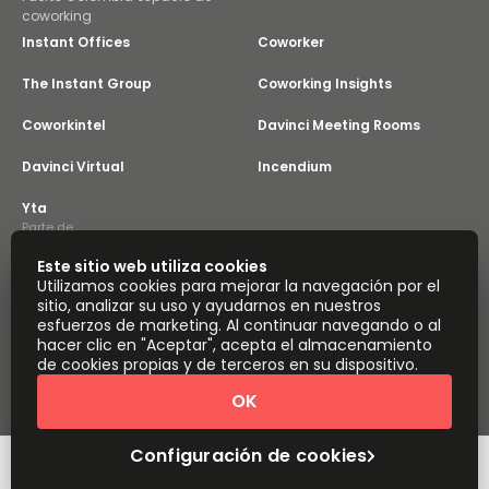
coworking
Instant Offices
Coworker
The Instant Group
Coworking Insights
Coworkintel
Davinci Meeting Rooms
Davinci Virtual
Incendium
Yta
Parte de
Instant Group
Este sitio web utiliza cookies
Mapa del sitio
Términos
Privacidad
Utilizamos cookies para mejorar la navegación por el
Declaración sobre la esclavitud moderna
sitio, analizar su uso y ayudarnos en nuestros
esfuerzos de marketing. Al continuar navegando o al
Configuración de cookies
Acerca de
hacer clic en "Aceptar", acepta el almacenamiento
Copyright © 2026 Easy Offices. Todos los derechos
de cookies propias y de terceros en su dispositivo.
reservados.
OK
Configuración de cookies
Cotización rápida
Reservar una visita