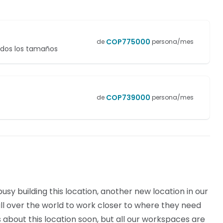
COP
775000
de
persona/mes
odos los tamaños
COP
739000
de
persona/mes
sy building this location, another new location in our
l over the world to work closer to where they need
ls about this location soon, but all our workspaces are