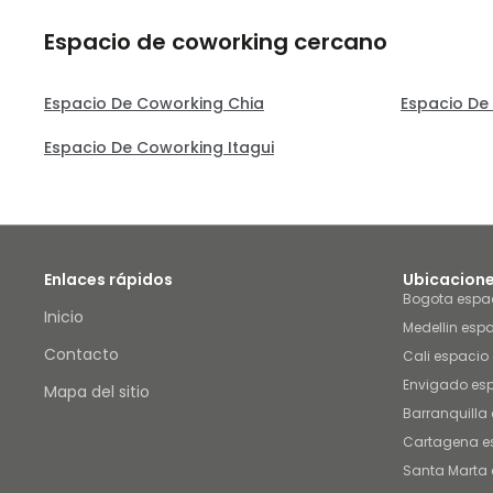
Espacio de coworking cercano
Espacio De Coworking Chia
Espacio De
Espacio De Coworking Itagui
Enlaces rápidos
Ubicacione
Bogota espac
Inicio
Medellin espa
Contacto
Cali espacio 
Envigado esp
Mapa del sitio
Barranquilla 
Cartagena es
Santa Marta 