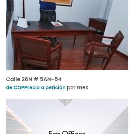
Calle 26N # 5AN-54
por mes
de COPPrecio a petición