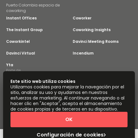
Puerto Colombia espacio de
coworking
Instant Offices
Coworker
The Instant Group
Coworking Insights
Coworkintel
Davinci Meeting Rooms
Davinci Virtual
Incendium
Yta
Parte de
Instant Group
Este sitio web utiliza cookies
Mapa del sitio
Términos
Privacidad
Utilizamos cookies para mejorar la navegación por el
Declaración sobre la esclavitud moderna
sitio, analizar su uso y ayudarnos en nuestros
esfuerzos de marketing. Al continuar navegando o al
Configuración de cookies
Acerca de
hacer clic en "Aceptar", acepta el almacenamiento
Copyright © 2026 Easy Offices. Todos los derechos
de cookies propias y de terceros en su dispositivo.
reservados.
OK
Configuración de cookies