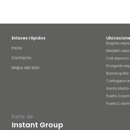
Enlaces rápidos
Ubicacione
Bogota espac
Inicio
Medellin espa
Contacto
Cali espacio 
Envigado esp
Mapa del sitio
Barranquilla 
Cartagena es
Santa Marta 
Puerto Colom
Puerto Colom
Parte de
Instant Group