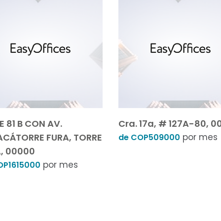
E 81 B CON AV.
Cra. 17a, # 127A-80, 0
CÁTORRE FURA, TORRE
por mes
de COP509000
, 00000
por mes
OP1615000