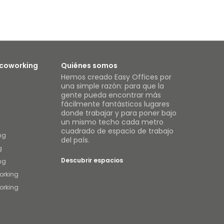
 coworking
Quiénes somos
Hemos creado Easy Offices por
una simple razón: para que la
gente pueda encontrar más
fácilmente fantásticos lugares
donde trabajar y para poner bajo
un mismo techo cada metro
cuadrado de espacio de trabajo
ng
del país.
g
Descubrir espacios
ng
orking
orking