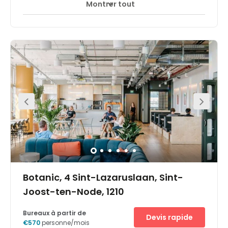
Montrer tout
Accès 24 heures sur 24
Espaces de détente
+ 15 plus
The neighbourhood Is lively and thriving with plenty of
large corporations in the area with whom can network.
Within walking distance will also find main European
institutions and government agencies. In this
neighbourhood will also find shopping facilities, trendy
eateries offering great cuisine and bars. Brussels central
station is only a short 7-minute walk away, making the
centre easily accessible using public transport links. The
location is also right beside the N20 ring road, giving
access to the heart of the central business district. With
secure car parking spaces offered on site can drive to
work without any hassle.
Botanic, 4 Sint-Lazaruslaan, Sint-
Joost-ten-Node, 1210
Bureaux à partir de
Devis rapide
€570
personne/mois