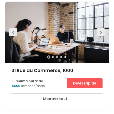
the offices in the building that overlook the Cathedral of
Saint Michael and Saint Gudula. The offices and
workplaces are located on the ground, second and the
third floor and are dedicated to the Bajau.
31 Rue du Commerce, 1000
Bureaux à partir de
Devis rapide
€550
personne/mois
Montrer tout
Accès 24 heures sur 24
Centre-ville
+ 6 plus
Well situated in South Eastern Brussels, this centre is
strategically positioned close to the city centre and in a