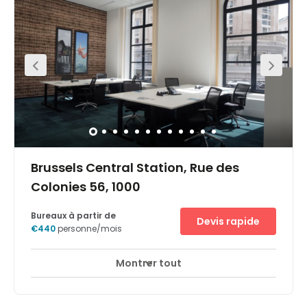
and rail – meeting rooms can therefore be easily
reached by you and your clients. The surrounding area
also offers a range of eateries, making it ideal for you to
entertain your clients and guests. The area allows you
and your business to be placed in a great location for
business.
Brussels Central Station, Rue des
Colonies 56, 1000
Bureaux à partir de
Devis rapide
€440
personne/mois
Montrer tout
Accès 24 heures sur 24
Espaces de détente
+ 16 plus
Located right in the centre of Brussels, on the elegant Rue
des Colonies. The building has a majestic aura, just like