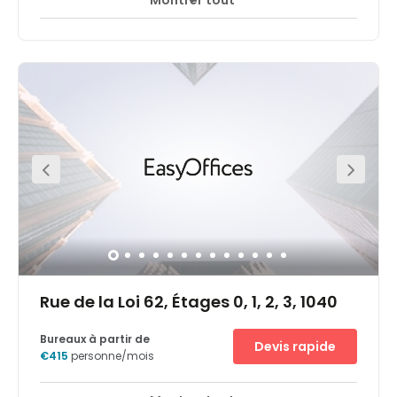
Montrer tout
Centre d'accueil de jour
Salles de réunion
+ 2 plus
The workspace is ideally located in the centre of Brussels,
close to all major institutions, a few steps from the
European Institutions. Senate, Parliament, Embassies can
be reached within walking distance. Beside this centre
the biggest park in the city, Royal Parc offers a wonderful
place to walk around or jog around at lunchtime. All
types of transportation systems are easily available and
very close to the centre. A distance of 5 minutes needs to
cover from the workspace to the Central Station. Also, the
metro station Madou is very close to the centre.
Rue de la Loi 62, Étages 0, 1, 2, 3, 1040
Bureaux à partir de
Devis rapide
€415
personne/mois