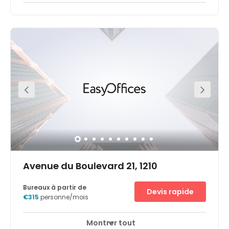
Notre centre d'affaires Bruxelles IT Tower vous offre un
cadre de travail exceptionnel dans l'un des plus grands
bâtiments de la capitale belge. Il se situe dans un
quartier prestigieux qui attire de nombreuses entreprises
spécialisées dans la banque, la finance et les services
professionnels. Le reste de la ville n'est qu'à quelques
minutes en voiture ou par tramway.La IT Tower se situe
sur l'Avenue Louise, l'une des rues les plus huppées de la
capitale belge. Vous pourrez ainsi faire une pause, aller
prendre un café ou flâner dans le magnifique Jardin du
roi, en sortant du centre.- Stationnement pratique pour
vous et vos clients- Services de messagerie vocale pour
ne plus jamais manquer un seul appel- Tour
emblématique qui domine le paysage- Magnifiques
vues sur Bruxelles et l'Abbaye de Cambre- Salon
d'affaires pour travailler en déplacement- Salles de
vidéoconférence pour vos réunions
Avenue du Boulevard 21, 1210
Bureaux à partir de
Devis rapide
€315
personne/mois
Montrer tout
Surveillance CCTV 24 heures sur 24
Parking
+ 17 plus