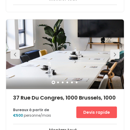
Offrez à votre entreprise une adresse impressionnante en
prenant un espace de bureaux dans le prestigieux
Manhattan Center. Travaillez au cœur du centre des
affaires du Quartier Nord dans un bâtiment durable doté
d'un vaste parking et facile d'accès - vous pouvez même
accéder à la station de métro Rogier depuis l'intérieur du
bâtiment. Laissez-vous inspirer par les touches de
design dans les espaces de travail modernes et
lumineux et rencontrez des entrepreneurs dans les
espaces de coworking conviviaux. Manhattan regorge
de commodités, telles que salles de sport, bars et
restaurants et, dès que vous sortez, les lieux de
divertissement et de culture ne manquent pas.
37 Rue Du Congres, 1000 Brussels, 1000
Bureaux à partir de
Devis rapide
€500
personne/mois