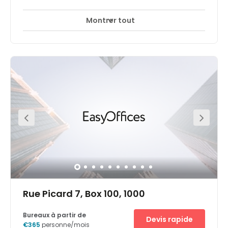
Montrer tout
Accès 24 heures sur 24
Espaces de détente
+ 5 plus
This ultra-modern complex is strategically situated
between the Central Business District and Central Station.
A sea of restaurants, bars, coffee shops and hotels
surround the centre. You can also take a short walk to the
beautiful Botanical garden to enjoy an idyllic escape
from city life during your lunch break or after work.
Commuting is made easy due to the central location of
this office space. Multiple subway and tram lines are
available from Rogier Station a short five-minute walk
from the office. For those arriving by car, parking services
are also available a ten-minute walk away.
Rue Picard 7, Box 100, 1000
Bureaux à partir de
Devis rapide
€365
personne/mois