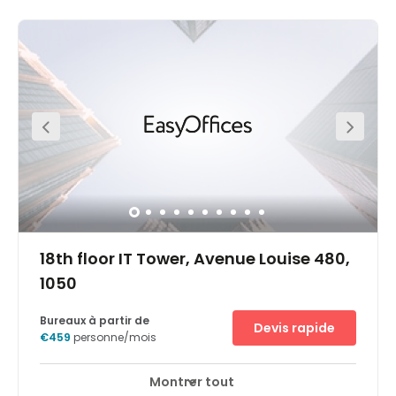
where Europe’s art and cultural treasures create an
exciting mix with the present. At this location, there is
always something for you to do. At the nerve centre of the
European Union, with numerous sightseeing attractions
and renowned international companies nearby. At the
centre of the prestigious Leopold Quarter. Modern, high-
quality offices in the perfect location for your business,
especially those that value accessibility, practicality and
convenience.
18th floor IT Tower, Avenue Louise 480,
1050
Bureaux à partir de
Devis rapide
€459
personne/mois
Montrer tout
Espaces de détente
Salon d'affaires
+ 8 plus