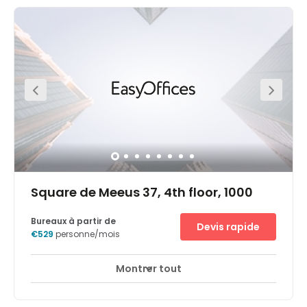
vibrant area surrounded by other commercial
organisations. Other useful local amenities in the
immediate vicinity include several restaurants, shops,
schools and government buildings. In terms of transport,
the centre is well connected with several links providing
convenient access to the city centre and wider regions.
The Trone underground stop is at your doorstep, whilst
the Bruxelles Central train station is located 1km away.
Square de Meeus 37, 4th floor, 1000
Bureaux à partir de
Devis rapide
€529
personne/mois
Montrer tout
Espaces de détente
Salon d'affaires
+ 10 plus
Le centre d'affaires est situé dans un bâtiment
emblématique au coeur du quartier Leopold, le quartier