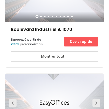
Boulevard Industriel 9, 1070
Bureaux à partir de
Devis rapide
€305
personne/mois
Montrer tout
Espaces de détente
Centre-ville
+ 8 plus
Welcome to City Dox, the new energy-efficient, stunning
all-white building with the finest flexible office space.
Based in a spectacular new development for Anderlecht
– Boulevard Industriel 9 – City Dox takes modernity and
convenience to new heights. You can rent office space or
hire meeting and conference rooms at your convenience.
They're all spacious, and with floor-to-ceiling windows,
streams of natural light fill the rooms while you work in
pure comfort. And if you want even more space, spend
some time on the private terrace.City Dox is well-