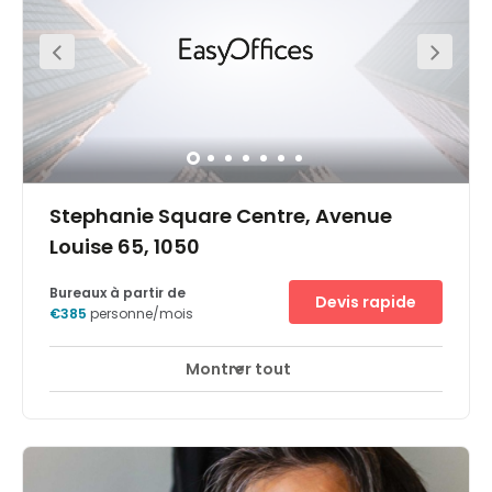
companies value accessibility and functionality,
especially for businesses anticipating international
clients. The immediate area is filled with public interest
hot spots can explore and enjoy outside of work.
Stephanie Square Centre, Avenue
Louise 65, 1050
Bureaux à partir de
Devis rapide
€385
personne/mois
Montrer tout
Espaces de détente
Centre-ville
+ 7 plus
Les bureaux du centre d'affaires du City Center sont
situés dans un beau bâtiment de la prestigieuses Avenue
Louise au centre de Bruxelles. Cette zone accueille de
nombreux bureaux haut de gamme. Les tribunaux de
Bruxelles sont par exemple à proximité et la tour Louise