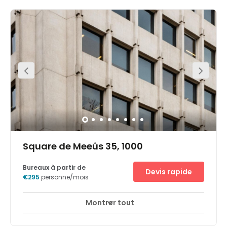
iconic Arts 44 building in the Leopold District, near the
inner ring road of Brussels and the Parc Royal. The light,
airy space has views over the city. Perfectly located in the
center of Brussels, on top of the Central Station, the space
will be nestled in this iconic art deco building. Parking is
also available onsite making morning commute an
easy one. Bus services are available a short three-minute
walk away from the office. Within walking distance, will
find a range of restaurants, hotels, and other useful
amenities.
Square de Meeûs 35, 1000
Bureaux à partir de
Devis rapide
€295
personne/mois
Montrer tout
Accès 24 heures sur 24
Espaces de détente
+ 10 plus
Prominently situated in the heart of the Belgian capital,