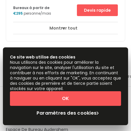
privées pour rencontrer vos clients.
Bureaux à partir de
Devis rapide
€295
personne/mois
Montrer tout
Accès 24 heures sur 24
Espaces de détente
+ 18 plus
The well-situated centre is located just off the N206 and
can be easily reached by both car and public transport,
so commutes are as simple as possible. There is also an
on-site car park for you to park your car during working
1
2
Ce site web utilise des cookies
hours. Buses run through the area frequently and the
Nous utilisons des cookies pour améliorer la
nearest train station is a short 10-minute walk away.
navigation sur le site, analyser l'utilisation du site et
There is an on-site cafe in the building but you can also
contribuer à nos efforts de marketing. En continuant
grab a bite to eat from one of the food outlets that can be
Espace de bureau à proximité
Espace de coworking à pr
à naviguer ou en cliquant sur "OK", vous acceptez que
found within walking distance of the business centre.
des cookies de première et de tierce partie soient
stockés sur votre appareil.
Espace De Bureau Bruxelles
OK
Espace De Bureau Berchem
Paramètres des cookies
Espace De Bureau Groot-Bijgaarden
Espace De Bureau Auderghem