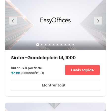
restaurants and bars, cultural hotspots (Grand Place,
Bozar, Royal Library, the Royal Palaces) and is just next to
the government district Right in front of the Brussels
Central Station (30 secs walk). Clients will find it close by
the Museum of Beaux-Arts and the Galerie Ravenstein.
Also, restaurants, fitness, bike store, supermarkets, hotels,
pharmacy. Public parking nearby like BePark – Parking
Gare Centrale, interparking Square Albertine and
interparking Grand Place.
Sinter-Goedeleplein 14, 1000
Bureaux à partir de
Devis rapide
€499
personne/mois
Montrer tout
Expand your business at City Centre’s prestigious office
building in thriving Brussels. Boasting a robust economy,
the region contributes to one fifth of Belgium’s GDP. With
approximately 50,000 businesses in Brussels, the city’s
infrastructure is very favourable for starting up a new
business. Pick your preferred way to commute with Gare