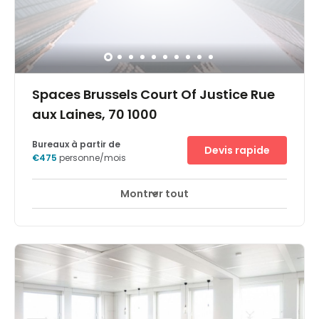
Spaces Brussels Court Of Justice Rue
aux Laines, 70 1000
Bureaux à partir de
Devis rapide
€475
personne/mois
Montrer tout
Surveillance CCTV 24 heures sur 24
Parking
+ 14 plus
Located in the southern part of Brussels, Court of Justice
offers creative workspace in an important commercial
area of the city. It’s situated in the Marollen
neighbourhood, where century-old administrative
buildings contrast with techno clubs and indie fashion
outlets. Sitting across from the golden-domed Palais de
Justice courthouse, Court of Justice remains an
impressive building in its own right. The modern stone