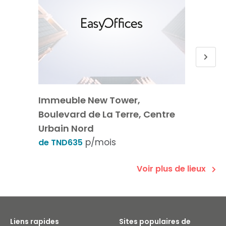
Immeuble New Tower,
Cartha
Boulevard de La Terre, Centre
Const
Urbain Nord
de TN
p/mois
de TND635
Voir plus de lieux
Liens rapides
Sites populaires de