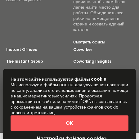
причине: чтобы вам было
легче найти место для
работы. Объединить все
рабочие помещения в
стране и создать единый
каталог.
Смотреть офисы
Instant Offices
Coworker
The Instant Group
Coworking Insights
Coworkintel
Davinci Meeting Rooms
На этом сайте используются файлы cookie
Мы используем файлы cookie для улучшения навигации
Davinci Virtual
Incendium
по сайту, анализа его использования и оказания помощи
в наших маркетинговых усилиях. Продолжая
Yta
просматривать сайт или нажимая "ОК", вы соглашаетесь
Входит в состав
с сохранением на вашем устройстве файлов cookie
Instant Group
первых и третьих лиц.
Карта сайта
Условия
Конфиденциальность
OK
Modern Slavery Statement
Настройки файлов cookie
Информация
© Easy Offices, 2026 г. Все права защищены.
Забронировать
Настройки файлов cookie