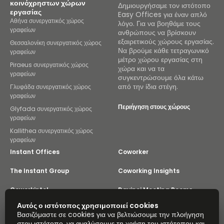
κοινόχρηστων χώρων
Δημιουργήσαμε τον ιστότοπο
εργασίας
Easy Offices για έναν απλό
Αθήνα συνεργατικός χώρος
λόγο. Για να βοηθάμε τους
γραφείων
ανθρώπους να βρίσκουν
εξαιρετικούς χώρους εργασίας.
Θεσσαλονίκη συνεργατικός χώρος
Να βρούμε κάθε τετραγωνικό
γραφείων
μέτρο χώρου εργασίας στη
Piraeus συνεργατικός χώρος
χώρα και να τα
γραφείων
συγκεντρώσουμε όλα κάτω
από την ίδια στέγη.
Γλυφάδα συνεργατικός χώρος
γραφείων
Περιήγηση στους χώρους
Glyfada συνεργατικός χώρος
γραφείων
Kallithea συνεργατικός χώρος
γραφείων
Instant Offices
Coworker
The Instant Group
Coworking Insights
Coworkintel
Davinci Meeting Rooms
Αυτός ο ιστότοπος χρησιμοποιεί cookies
Davinci Virtual
Incendium
Βασιζόμαστε σε cookies για να βελτιώσουμε την πλοήγηση
στον ιστότοπο, να αναλύσουμε τη χρήση του ιστότοπου και