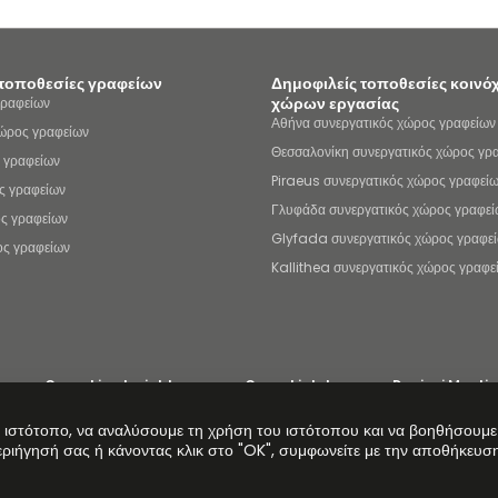
 τοποθεσίες γραφείων
Δημοφιλείς τοποθεσίες κοιν
χώρων εργασίας
γραφείων
Αθήνα συνεργατικός χώρος γραφείων
ώρος γραφείων
Θεσσαλονίκη συνεργατικός χώρος γρ
 γραφείων
Piraeus συνεργατικός χώρος γραφεί
ς γραφείων
Γλυφάδα συνεργατικός χώρος γραφεί
ς γραφείων
Glyfada συνεργατικός χώρος γραφε
ος γραφείων
Kallithea συνεργατικός χώρος γραφε
Coworking Insights
Coworkintel
Davinci Meeti
ια τη σύγχρονη δουλεία
Ρυθμίσεις cookie
Copyright ©
δικαιώματος.
 ιστότοπο, να αναλύσουμε τη χρήση του ιστότοπου και να βοηθήσουμε
εριήγησή σας ή κάνοντας κλικ στο "OK", συμφωνείτε με την αποθήκευσ