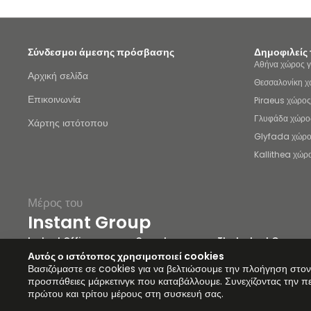
Σύνδεσμοι άμεσης πρόσβασης
Δημοφιλείς
Αθήνα χώρος 
Αρχική σελίδα
Θεσσαλονίκη χ
Επικοινωνία
Piraeus χώρος
Γλυφάδα χώρο
Χάρτης ιστότοπου
Glyfada χώρο
Kallithea χώρ
Μέρος του
Instant Group
Instant Offices
Coworker
The Instant Group
Χάρτης ιστότοπου
Περίοδος μίσθωσης
Απόρρητο
Δήλωση γ
Αυτός ο ιστότοπος χρησιμοποιεί cookies
ΠΛΗΡΟΦΟΡΙΕΣ
Βασιζόμαστε σε cookies για να βελτιώσουμε την πλοήγηση στον
προσπάθειες μάρκετινγκ που καταβάλλουμε. Συνεχίζοντας την π
πρώτου και τρίτου μέρους στη συσκευή σας.