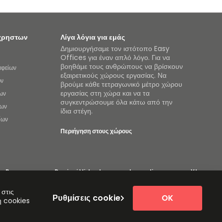
όχρηστων
Λίγα λόγια για εμάς
Δημιουργήσαμε τον ιστότοπο Easy
Offices για έναν απλό λόγο. Για να
βοηθάμε τους ανθρώπους να βρίσκουν
αφείων
εξαιρετικούς χώρους εργασίας. Να
ων
βρούμε κάθε τετραγωνικό μέτρο χώρου
εργασίας στη χώρα και να τα
ων
συγκεντρώσουμε όλα κάτω από την
ίων
ίδια στέγη.
ίων
Περιήγηση στους χώρους
ng Rooms
Davinci Virtual
Incendium
Yta
 2026 Easy Offices. Με επιφύλαξη παντός
 στις
Ρυθμίσεις cookie
OK
η cookies