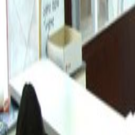
benefiting from a peaceful commun
amenities within walking distance. 
connections and road links so com
quick and straight-forward. There i
There is a number of shops and ea
can accommodate your clients.
Povezani uredi
Slavonska avenija 1c, 10 000
od HRK259
p/mj
Mašićeva 3a, Zagreb, 10000
od HRK65
p/mj
GRAND CENTAR, Hektoroviceva ulica 2, 5th Floor,
od HRK279
p/mj
Savska cesta 32, Hoto Tower, 10000
od HRK239
p/mj
Obližnji poslovni prostor