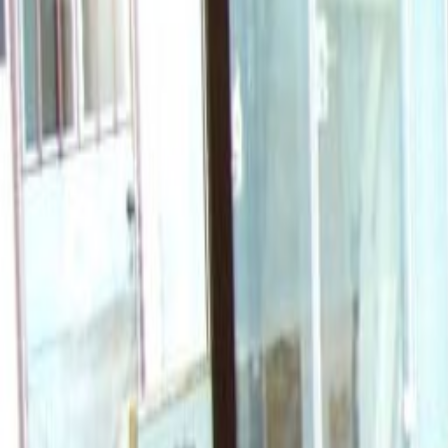
Uredi od
Uredski prostor
Praktičan prostor za timove svih ve
od
HRK
176
osoba/mjesec
Coworking stolovi
Cijena na upit
Opis ureda
You can take advantage of a strate