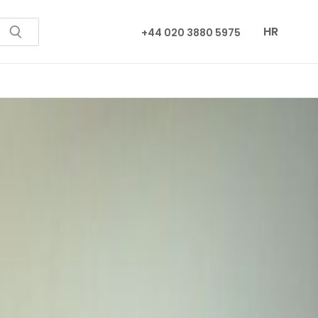
HR
+44 020 3880 5975