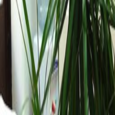
ity. The surrounding area is abundant in local
It is also close to several public transportation
mutes to this fantastic space will always be
s a train station just 10 minutes away by foot.
teries at close quarters to the centre where you
 10000