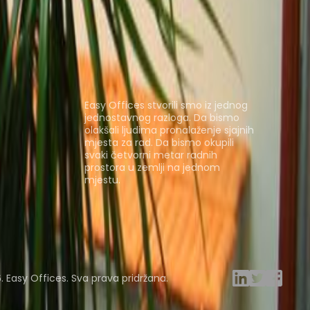
rking
O nama
Easy Offices stvorili smo iz jednog
jednostavnog razloga. Da bismo
olakšali ljudima pronalaženje sjajnih
mjesta za rad. Da bismo okupili
svaki četvorni metar radnih
prostora u zemlji na jednom
mjestu.
Pregledajte prostore
ng Rooms
Davinci Virtual
Incendium
Yta
 Easy Offices. Sva prava pridržana.