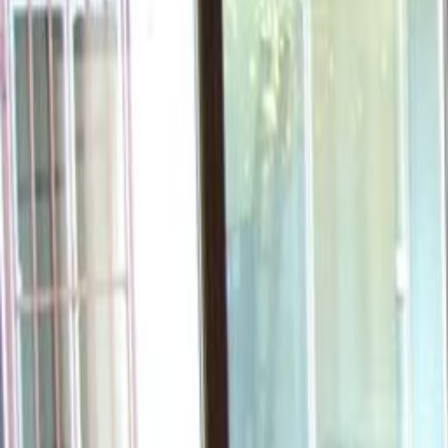
Čuvanje djece
Sobe za sastanke
Parking
Pristup iznimno brzom internetu
Upravljanje temperaturom
Lokacija