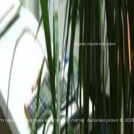
ubrovnik
 Dubrovnik
lokacije ureda
Popularne lokacije za cowo
i prostor
Zagreb zajednički uredi
Coworking Insights
Coworkintel
Davinci Meeti
om ropstvu
Postavke kolačića
O nama
Autorsko pravo © 2026.