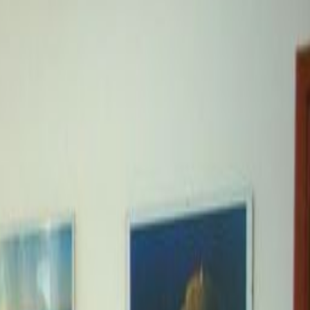
Savska cesta 84, Sesvete,
10360
Uredski prostor
od
HRK
176
osoba/mjesec
Coworking stolovi
Cijena na upit
Brza ponuda