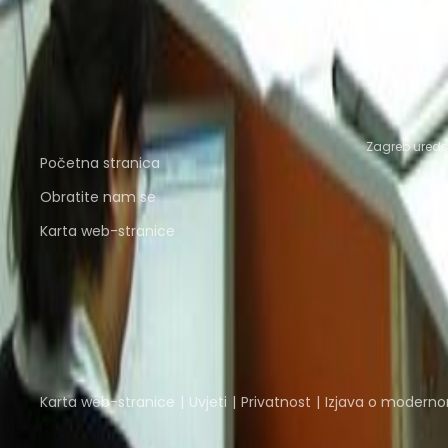
Uredski Prostor Slavonski Brod
Uredski Prostor D
Coworking prostor u blizini
Zajednički Uredi Slavonski Brod
Zajednički Uredi
Brze poveznice
Popularne 
Zagreb uredsk
Početna stranica
Obratite nam se
Karta web-stranice
Dio
Instant Group
Instant Offices
Coworker
The Instant Group
Karta web-stranice
Uvjeti
Privatnost
Izjava o modern