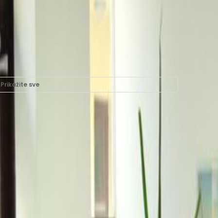
Prikažite sve
a iznajmljivanje u Savska
, 10360