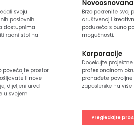
Novoosnovana
ećali svoju
Brzo pokrenite svoj 
alnih poslovnih
društvenoj i kreati
ora dostupnima
poduzeća s puno pos
ti radni stol na
mogućnosti.
Korporacije
Dočekujte projektne 
 povećajte prostor
profesionalnom okr
pošljavate li nove
pronađete povoljne 
e, dijeljeni ured
zaposlenike na više 
e u svojem
Pregledajte pros