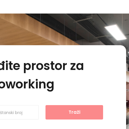
ite prostor za
oworking
Traži
oštanski broj