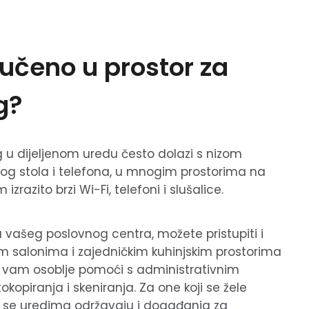
ljučeno u prostor za
g?
g u dijeljenom uredu često dolazi s nizom
og stola i telefona, u mnogim prostorima na
zrazito brzi Wi-Fi, telefoni i slušalice.
 vašeg poslovnog centra, možete pristupiti i
 salonima i zajedničkim kuhinjskim prostorima
e vam osoblje pomoći s administrativnim
kopiranja i skeniranja. Za one koji se žele
im se uredima održavaju i događanja za