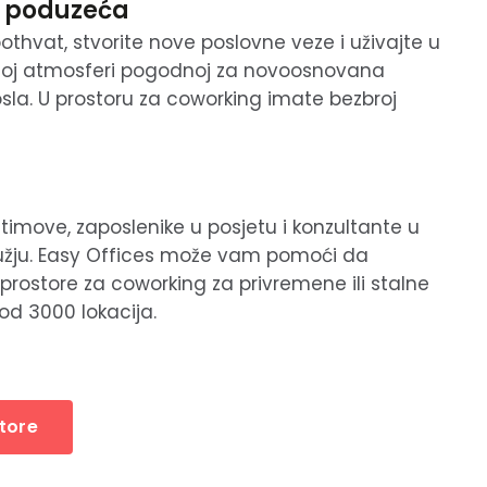
 poduzeća
pothvat, stvorite nove poslovne veze i uživajte u
vnoj atmosferi pogodnoj za novoosnovana
la. U prostoru za coworking imate bezbroj
timove, zaposlenike u posjetu i konzultante u
užju. Easy Offices može vam pomoći da
prostore za coworking za privremene ili stalne
od 3000 lokacija.
tore