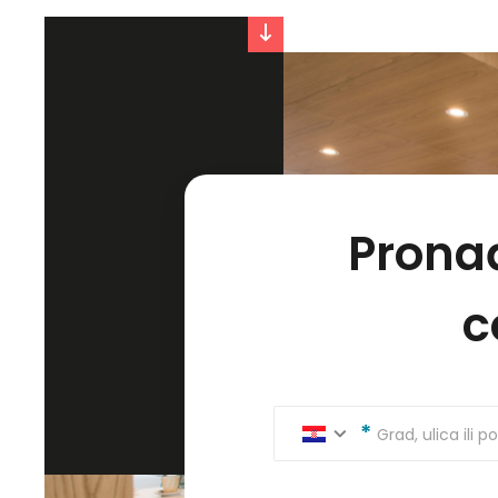
Pronađ
c
Grad, ulica ili p