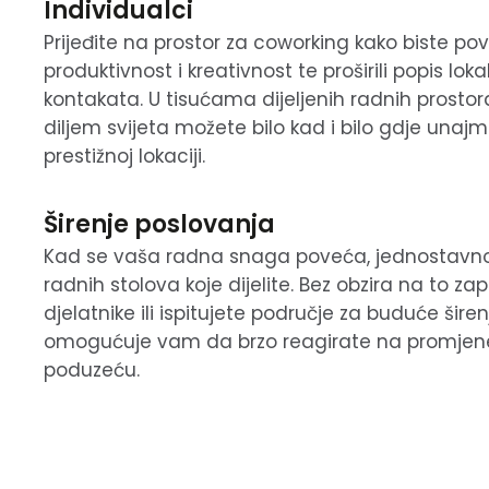
Individualci
Prijeđite na prostor za coworking kako biste pov
produktivnost i kreativnost te proširili popis lok
kontakata. U tisućama dijeljenih radnih prost
diljem svijeta možete bilo kad i bilo gdje unajmi
prestižnoj lokaciji.
Širenje poslovanja
Kad se vaša radna snaga poveća, jednostavno
radnih stolova koje dijelite. Bez obzira na to za
djelatnike ili ispitujete područje za buduće širenj
omogućuje vam da brzo reagirate na promjen
poduzeću.