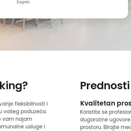
Zagreb
rking?
Prednosti
Kvalitetan pro
nje fleksibilnosti i
stu vašeg poduzeća.
Koristite se profes
je vam najam
dugoročne ugovore
komunalne usluge i
prostoru. Birajte me