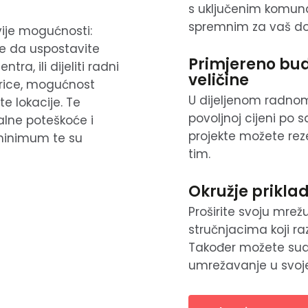
s uključenim komun
spremnim za vaš do
ije mogućnosti:
uje da uspostavite
Primjereno bu
a, ili dijeliti radni
veličine
jerice, mogućnost
U dijeljenom radnom
e lokacije. Te
povoljnoj cijeni po s
lne poteškoće i
projekte možete rezer
minimum te su
tim.
Okružje prikla
Proširite svoju mrež
stručnjacima koji ra
Također možete sudj
umrežavanje u svoj