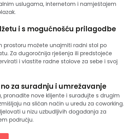
alnim uslugama, internetom i namještajem
lazak.
džetu i s mogućnošću prilagodbe
 prostoru možete unajmiti radni stol po
atu. Za dugoročnija rješenja ili predstojeće
virati i vlastite radne stolove za sebe i svoj
dno za suradnju i umrežavanje
u, pronađite nove klijente i surađujte s drugim
zmišljaju na sličan način u uredu za coworking.
elovati u nizu uzbudljivih događanja za
em području.