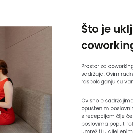
Što je uk
coworkin
Prostor za coworkin
sadržaja. Osim radn
raspolaganju su vam i
Ovisno o sadržajima
opuštenim poslovnim
s recepcijom čije ć
poslovima poput foto
umrežiti u dijeljen