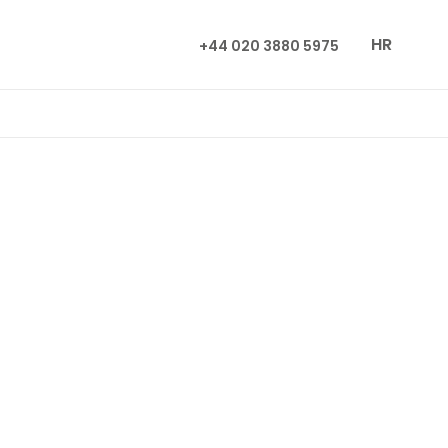
HR
+44 020 3880 5975