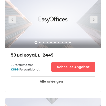
notwendigen Annehmlichkeiten. Im vom Bahnhof
geprägten Stadtteil vollziehen sich umfassende
Veränderungen.
53 Bd Royal, L-2449
Büroräume von
Schnelles Angebot
€869
Person/Monat
Alle anzeigen
Break-Out Bereiche
Stadt/Stadtzentrum
+ 1 mehr
Boulevard Royal liegt in Ville Haute, einem Teil der zum
Weltkulturerbe erklärten Altstadt von Luxemburg. Hier
finden Sie einige der beneidenswertesten Büros der Stadt.
Inmitten unserer renommierten Mieter, wie der Bank of