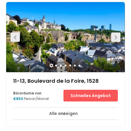
contemporary private offices and open spaces. Here,
there are a range of private and communal spaces,
complete with spacious meeting rooms, modern lounges
and event spaces. The airport can easily be reached
comfortably by bus in under 30 minutes, perfect for
hosting international contacts. This neighbourhood in
which the centre operates brings together a variety of
sectors and job profiles, so you can experience a range
of networking opportunities like no other.
11-13, Boulevard de la Foire, 1528
Büroräume von
Schnelles Angebot
€850
Person/Monat
Alle anzeigen
24-Stunden-Zugang
Break-Out Bereiche
+ 10 mehr
Im zentralen Geschäftsviertel von Luxemburg, in der Nähe
von Zentralbank, Privatbanken, Investmentbanken, Börse,