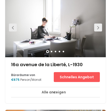
Bürogebäude aus Granit und Glas. In dieser Gegend
sind die meisten der luxemburgischen Finanzdienstleister
ansässig, sodass die Zentralbank Luxemburgs, private
Banken, Investmentbanken und internationale
Versicherungsgesellschaften ganz in der Nähe liegen.
Einige Institutionen der europäischen Union, wie der
Europäische Gerichtshof und der europäische
Rechnungshof, liegen in der Nähe. Das
Geschäftszentrum ist gut mit öffentlichen Verkehrsmitteln
zu erreichen und es ist nur eine kurze Fahrt zu den
Autobahnen in Richtung Deutschland, Frankreich oder
Belgien. Grand Rue, eine wichtige Einkaufsstraße, und
Place d'Armes mit seinen vielen Cafés und Restaurants
sind in unmittelbarer Nähe.
16a avenue de la Liberté, L-1930
Büroräume von
Schnelles Angebot
€675
Person/Monat
Alle anzeigen
24-Stunden-Zugang
Tagesbetreuung
+ 4 mehr
This great business location offers fully furnished offices
in the heart of Luxembourg, with a range of local
amenities in the neighbourhood. Membership rates are