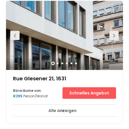
access all other serviced offices of the centre. Clients
have access to meeting rooms, lounge space, kitchen
areas and more. Transports likewise go through the
territory much of the time. The centre is surrounded by an
array of hotels, restaurants, and cafes. There is parking
available at the centre.
Rue Glesener 21, 1631
Büroräume von
Schnelles Angebot
€295
Person/Monat
Alle anzeigen
24-Stunden-Zugang
Break-Out Bereiche
+ 13 mehr
The perfect place to help you dream bigger, everyday: a
newly constructed building spread over 5 floors offering