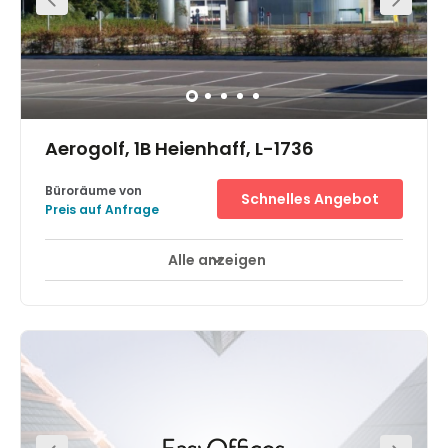
Aerogolf, 1B Heienhaff, L-1736
Büroräume von
Schnelles Angebot
Preis auf Anfrage
Alle anzeigen
24-Stunden-Zugang
Tagungsräume
+ 6 mehr
Das Business Center liegt 300 m vom Luxemburger
Flughafen entfernt und nah zu den Autobahnen. In
unmittelbarer Nähe befindet sich ein 4-Sterne-Hotel,
Restaurants und ein bekannter Golfplatz. Die Innenstadt
ist per Auto (3 km) oder Zug schnell zu erreichen.