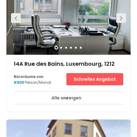
Luxemburg Zentrum.
14A Rue des Bains, Luxembourg, 1212
Büroräume von
Schnelles Angebot
€900
Person/Monat
Alle anzeigen
Break-Out Bereiche
Stadt/Stadtzentrum
+ 7 mehr
Located in Ville Haute in Luxembourg, this centre offers
both fully furnished serviced offices and co-working
space. It has all the amenities you need, including
meeting rooms, waiting area, kitchen with
complementary beverages and high-speed internet.
Within walking distance of local shops, restaurants and