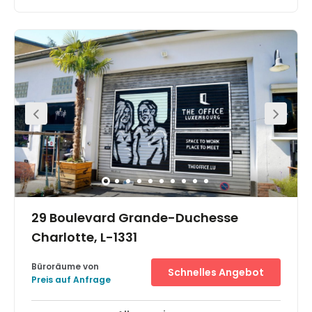
Dieses Business Center liegt verkehrsgünstig nur 10
Busminuten vom Hauptbahnhof entfernt und 10
Gehminuten von der Place d'Armes im Zentrum der Stadt.
Die Bushaltestelle mit Anbindung zum Stadtzentrum und
dem Flughafen ist nur 80 Meter vom Geschäftsstandort
entfernt.
29 Boulevard Grande-Duchesse
Charlotte, L-1331
Büroräume von
Schnelles Angebot
Preis auf Anfrage