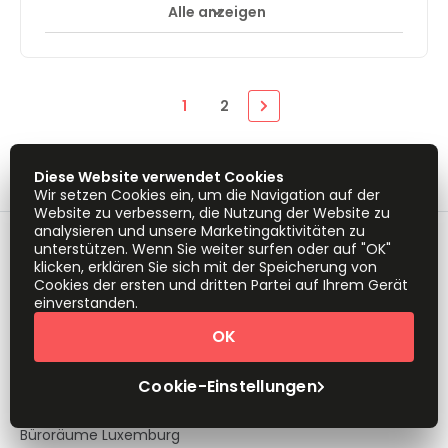
our buzzing business community of
Alle anzeigen
entrepreneurs.Service with a smile and admin support
from our professional team to help your day go more
smoothly.
1
2
Büroflächen in der Nähe
Diese Website verwendet Cookies
Coworking Space in der Nähe
Wir setzen Cookies ein, um die Navigation auf der
Website zu verbessern, die Nutzung der Website zu
analysieren und unsere Marketingaktivitäten zu
Büroräume Luxemburg
unterstützen. Wenn Sie weiter surfen oder auf "OK"
klicken, erklären Sie sich mit der Speicherung von
Büroräume Howald
Cookies der ersten und dritten Partei auf Ihrem Gerät
einverstanden.
Büroräume Bertrange
OK
Büroräume Leudelange
Cookie-Einstellungen
Büroräume Livange
Büroräume Luxemburg