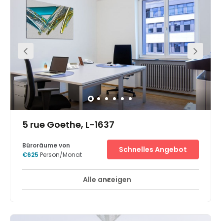
Freizeiteinrichtungen. Das Umfeld ist geprägt von einer
ruhigen Ambiente ohne Kriminalität. In umittelbarer Nähe
zum Bürostandort liegt eine der wichtigsten öffentlichen
Parkanlagen, und mehrere gute Hotels stehen den
Geschäfts- und Kundenbesuchern zur Verfügung. Das
Zentrum befindet sich nur wenige Minuten von der
Autobahn, 15 Minuten vom Flughafen, und 20 Minuten
vom Hauptbahnhof entfernt.
5 rue Goethe, L-1637
Büroräume von
Schnelles Angebot
€625
Person/Monat
Alle anzeigen
24-Stunden-Zugang
Tagesbetreuung
+ 6 mehr
Gute Lage direkt in der Stadtmitte Luxemburgs, 5 Minuten
vom Hauptbahnhof, 15 Minuten von den Europäischen
Institutionen und 20 Minuten vom internationalen