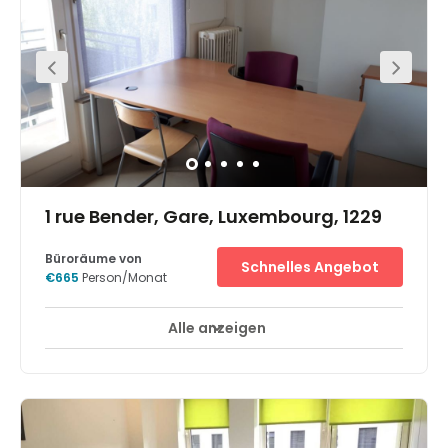
Each workspace has a lockable private storage. The
private and shared offices are on the 4th floor of a
building located 5 minutes walk from Luxembourg
Central Station. Thanks to the solid bus and train
network, you will be able to easily reach your workspace.
Luxembourg-Findel Airport is a 15-minute drive away.
1 rue Bender, Gare, Luxembourg, 1229
Büroräume von
Schnelles Angebot
€665
Person/Monat
Alle anzeigen
24-Stunden-Zugang
Tagesbetreuung
+ 6 mehr
Fantastic office space available now at Gare,
Luxembourg! This fully furnished office space provides
everything you need to get working from the day you
move in. Members have 24/7 building access so you will
not be confined by traditional business hours. This space