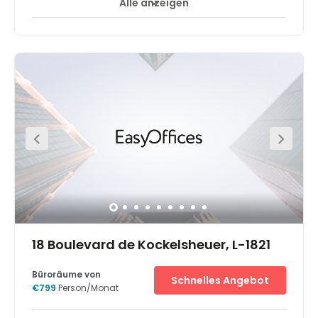
Alle anzeigen
24-Stunden CCTV-Überwachung
+ 7 mehr
State-of-the-art office space with an industrial chic
atmosphere and authenticity. This flexible space
provides co-working options, private offices, modern
meeting rooms, and event options. All business
necessities from business-class printers to IT support are
also included. The Office is located on the border of the
city center. A beautiful park separates Charlotte from the
heart of Luxembourg city. It is close to Hamilius the main
bus stop in the city center of Luxembourg and Gare,
Luxembourg's city train station. Parking is available a
short four-minute walk away from the office.
18 Boulevard de Kockelsheuer, L-1821
Büroräume von
Schnelles Angebot
€799
Person/Monat