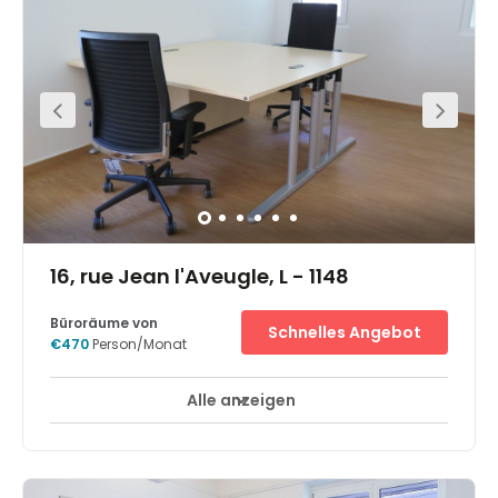
is inclusive of a range of services such as telephony
services, services changes and more. Nearby you will
find public car parking and the area offers an
abundance of public transport links.
16, rue Jean l'Aveugle, L - 1148
Büroräume von
Schnelles Angebot
€470
Person/Monat
Alle anzeigen
24-Stunden-Zugang
Tagesbetreuung
+ 5 mehr
Die Büros befinden sich in einer gemischt genutzten
Geschäfts-und Wohngegend mit zahlreichen Banken,
Restaurants, Kulturinstitutionen, Theater und anderen