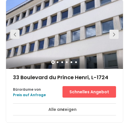
design. Members have access to a huge range of
amenities including outdoor space, 24/7 access, free
access to events and workshops, mail handling, high-
speed internet, and more! Luxembourg's main train
station is located within walking distance of the office.
Buses pass through the area frequently. The nearest bus
stop is just a minute walk away from the office. A range
of shops, restaurants, and hotels are also located just
moments away.
33 Boulevard du Prince Henri, L-1724
Büroräume von
Schnelles Angebot
Preis auf Anfrage
Alle anzeigen
24-Stunden-Zugang
Break-Out Bereiche
+ 12 mehr
A modern office space that has been designed to meet
the demands of your modern business. Also, clients can