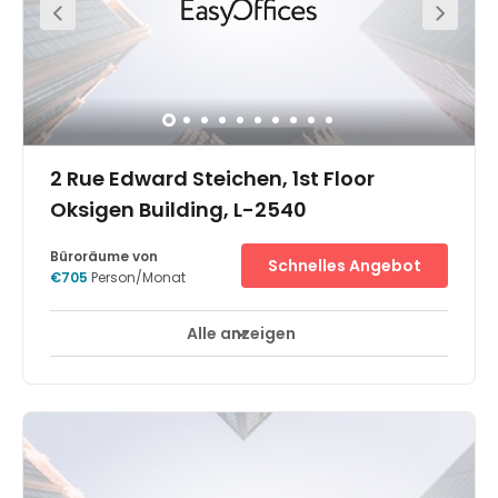
2 Rue Edward Steichen, 1st Floor
Oksigen Building, L-2540
Büroräume von
Schnelles Angebot
€705
Person/Monat
Alle anzeigen
Break-Out Bereiche
Stadt/Stadtzentrum
+ 15 mehr
Im Zuge einer Erweiterung auf zwei bereits bestehende
Gebäude des Kronos-Campus wird nun auch das
oKsigen-Gebäude genutzt, ein modernes
Mehrzweckgebäude mit großen Konferenz- und
Tagungsräumen. Gemeinsam mit dem ebenso
beeindruckenden eKinox-Gebäude überragt dieser
Bürobau das malerische Kirchberg und bietet so einen