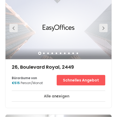
Flughafen entfernt.
26, Boulevard Royal, 2449
Büroräume von
Schnelles Angebot
€515
Person/Monat
Alle anzeigen
Break-Out Bereiche
Business-Lounge
+ 7 mehr
Das Geschäftszentrum im Luxemburg City Centre liegt
auf dem Boulevard Royal im Herzen des
Geschäftsviertels von Luxemburg, gelegen in einem