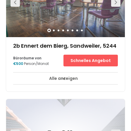
2b Ennert dem Bierg, Sandweiler, 5244
Büroräume von
Schnelles Angebot
€500
Person/Monat
Alle anzeigen
24-Stunden-Zugang
Break-Out Bereiche
+ 10 mehr
Das Business Center liegt nur 5 Minuten vom Flughafen
entfernt. In unmittelbarer Nähe befinden sich die
Autobahnauffahrten nach Belgien, Deutschland und
Frankreich sowie dem Kirchberger Finanzbezirk. Im Viertel
gibt es viele Restaurants, Banken und ein Postamt.