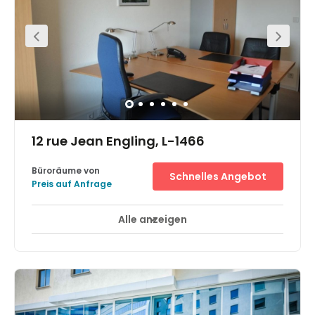
Moderne Kunst Großherzog Johann (das auch als
Mudam bezeichnet wird) bezeugen einen
beeindruckenden Wandel des Stadtteils zum Wohn- und
Kulturgebiet. Ausserdem beherbergt der Distrikt
Multisport-Anlagen, ein Olympia Schwimmbecken (La
Coque), sowie einen Kino-Komplex und ein zentral
gelegenes Einkaufszentrum der Gruppe Auchan.
12 rue Jean Engling, L-1466
Büroräume von
Schnelles Angebot
Preis auf Anfrage
Alle anzeigen
Tagesbetreuung
Tagungsräume
+ 2 mehr
Das Business Center liegt in einer ruhigen Umgebung, nur
10 Minuten mit dem Auto vom Royal Boulevard entfernt.
Gut erreichbar vom Flughafen und von den Autobahnen.