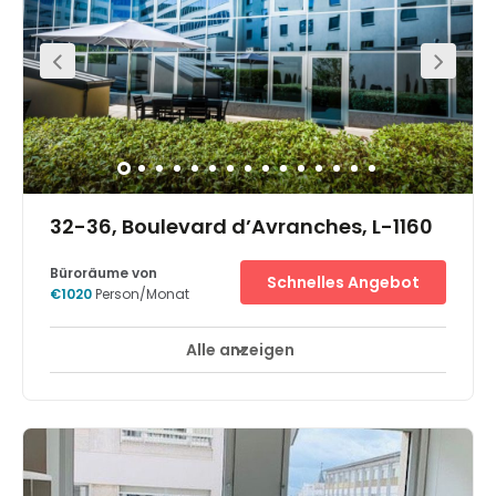
32-36, Boulevard d’Avranches, L-1160
Büroräume von
Schnelles Angebot
€1020
Person/Monat
Alle anzeigen
24-Stunden-Zugang
Break-Out Bereiche
+ 14 mehr
Die zentrale Lage ist ein bedeutender Vorteil. Mit einem
Fußmarsch von nur fünf bis sieben Minuten von der
Luxemburger TGV Station entfernt ist dieses Centre ideal
zwischen dem Stadtkern und dem Hauptbahnhof
gelegen. Auf der anderen Seite des Centres befinden sich
das Sofitel Grand Ducal Hotel, sowie das Novotel