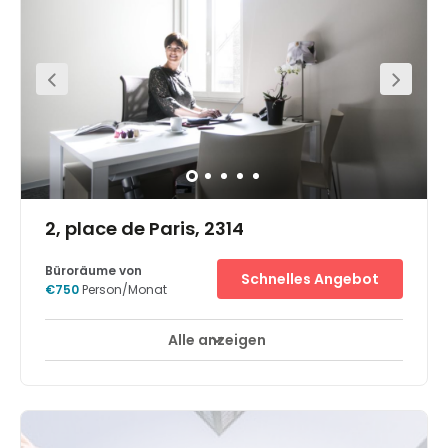
2, place de Paris, 2314
Büroräume von
Schnelles Angebot
€750
Person/Monat
Alle anzeigen
24-Stunden-Zugang
Tagesbetreuung
+ 11 mehr
Leicht erreichbar vom Bahnhof (2 Studen von Paris mit
TGV), Bus und Taxis nahebei, und nur 5 Autominuten vom
Stadtzentrum von Luxemburg. Das stilvolle Gebäude ist
umgeben von Restaurants, Geschäften und allen