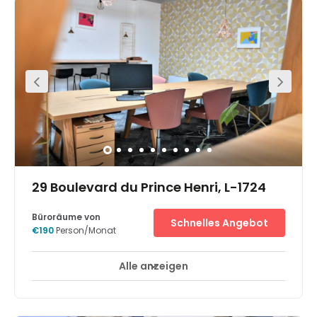
inclusive of services such as telephone connection, high
speed internet, service charges and more. A concierge
service is provided on site for your convenience. You can
also enjoy great views of the city from a terrace. Public
parking is found nearby.
29 Boulevard du Prince Henri, L-1724
Büroräume von
Schnelles Angebot
€190
Person/Monat
Alle anzeigen
24-Stunden-Zugang
Break-Out Bereiche
+ 7 mehr
Unique office space filled with state-of-the-art facilities,
cosy break-out areas, and a vibrant, trendy interior