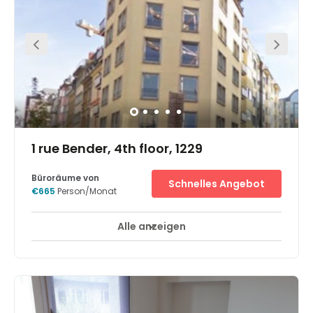
bars. The closets train station is just a 10 minute walk
away and there are local bus stops just down the street
from this space.
1 rue Bender, 4th floor, 1229
Büroräume von
Schnelles Angebot
€665
Person/Monat
Alle anzeigen
24-Stunden-Zugang
Tagesbetreuung
+ 5 mehr
The 4th floor of this building, located in the heart of the
station district in Luxembourg and 2 stops from the city,
offers shared or private offices furnished at very
attractive prices. In addition to the situation and the
price, another asset is the lease of indefinite duration.