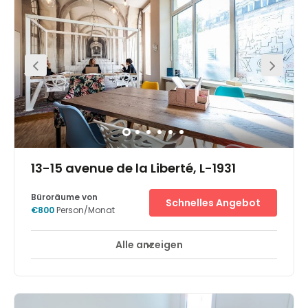
tragen zum stilvollen Ambiente bei und sorgen dafür,
dass sich das Licht in allen Räumen verteilt.Das spricht
für Central Station:Fantastische Lage in Luxemburg-
Stadt, nur 200 m vom Bahnhof entferntGroßzügig
gestaltete, flexible Arbeitsräume mit unbegrenztem WLAN
und Networking-PotenzialSonnenterrasse und Innenhof
für die perfekte Stimmung beim Mittagessen oder bei
Brainstorming-Sitzungen
13-15 avenue de la Liberté, L-1931
Büroräume von
Schnelles Angebot
€800
Person/Monat
Alle anzeigen
24-Stunden-Zugang
Tagesbetreuung
+ 4 mehr
This modern office space provides an eclectic range of
professional office solutions. Offices are fully furnished
and well equipped, with ergonomic furniture and high
speed internet connectivity throughout. Your membership