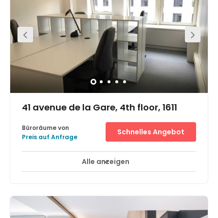
boasts a modern design and provides a comfortable
working environment for its members. Due to the central
location, fantastic transport links are available. Hop on
the bus or train at Luxembourg Central Station a short
six-minute walk away. Parking facilities are available just
two-minutes away on foot. A huge range of restaurants,
hotels, banking services, and other useful amenities are
available nearby.
41 avenue de la Gare, 4th floor, 1611
Büroräume von
Schnelles Angebot
Preis auf Anfrage
Alle anzeigen
24-Stunden-Zugang
Tagesbetreuung
+ 5 mehr
A modern centre that offers clients a vast number of
different options to make working here as pleasant as
possible. A number of offices are available at a variety of
different sizes with many catering for large businesses or
ambitious startups. Meeting rooms are available for