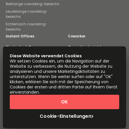
Bertrange coworking-bereichs
Leudelange coworking-
bereichs
Echternach coworking-
bereichs
Instant Offices
Coworker
The Instant Group
Coworking Insights
Diese Website verwendet Cookies
Coworkintel
Davinci Meeting Rooms
Wir setzen Cookies ein, um die Navigation auf der
Website zu verbessern, die Nutzung der Website zu
Davinci Virtual
Incendium
analysieren und unsere Marketingaktivitäten zu
unterstützen. Wenn Sie weiter surfen oder auf "OK"
Yta
klicken, erklären Sie sich mit der Speicherung von
Teil der
Cookies der ersten und dritten Partei auf Ihrem Gerät
Instant Group
einverstanden.
Sitemap
AGB
Datenschutz
OK
Erklärung zur modernen Sklaverei
Cookie-Einstellungen
Über uns
Cookie-Einstellungen
Copyright © 2026 EasyOffices. Alle Rechte vorbehalten.