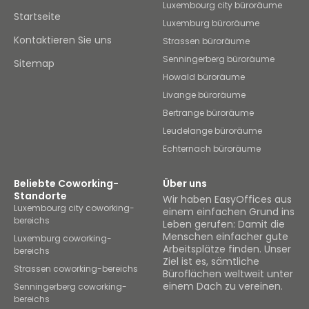
Luxembourg city büroräume
Startseite
Luxemburg büroräume
Kontaktieren Sie uns
Strassen büroräume
Senningerberg büroräume
Sitemap
Howald büroräume
Livange büroräume
Bertrange büroräume
Leudelange büroräume
Echternach büroräume
Beliebte Coworking-
Über uns
Standorte
Wir haben EasyOffices aus
Luxembourg city coworking-
einem einfachen Grund ins
bereichs
Leben gerufen: Damit die
Menschen einfacher gute
Luxemburg coworking-
Arbeitsplätze finden. Unser
bereichs
Ziel ist es, sämtliche
Strassen coworking-bereichs
Büroflächen weltweit unter
einem Dach zu vereinen.
Senningerberg coworking-
bereichs