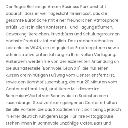
Sichere Tiefgarage
Der Regus Bertrange Atrium Business Park besticht
dadurch, dass er viel Tageslicht hineinlässt, das die
Abgehängte Decken
gesamte Bürofläche mit einer freundlichen Atmosphäre
Verkaufsautomaten
erfüllt. So ist in allen Konferenz- und Tagungsräumen,
Coworking-Bereichen, Privatbüros und Schulungsräumen
höchste Produktivität möglich. Dazu stehen schnelles,
kostenloses WLAN, ein engagiertes Empfangsteam sowie
administrative Unterstützung zu Ihrer vollen Verfügung.
Außerdem werden Sie von der exzellenten Anbindung an
die Bushaltestelle "Bonnvoie, Léon XIII", die nur einen
kurzen dreiminütigen Fußweg vom Center entfernt ist,
sowie den Bahnhof Luxemburg, der nur 20 Minuten vom
Center entfernt liegt, profitieren.Mit diesem im
Bohemian-Viertel von Bonnevoie im Südosten vom
Luxemburger Stadtzentrum gelegenen Center erhalten
Sie alle Vorteile, die das Stadtleben mit sich bringt, jedoch
in einer deutlich ruhigeren Lage. Für Ihre Mittagspause
stehen Ihnen in Bonnevoie unzählige Cafés, Bars und