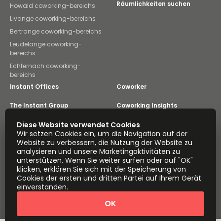
Räumlichkeiten suchen
Howald coworking-bereichs
Livange coworking-bereichs
Bertrange coworking-bereichs
Leudelange coworking-
bereichs
Echternach coworking-
bereichs
Instant Offices
Coworker
The Instant Group
Coworking Insights
Coworkintel
Diese Website verwendet Cookies
Davinci Meeting Rooms
Wir setzen Cookies ein, um die Navigation auf der
Website zu verbessern, die Nutzung der Website zu
Davinci Virtual
Incendium
analysieren und unsere Marketingaktivitäten zu
unterstützen. Wenn Sie weiter surfen oder auf "OK"
Yta
klicken, erklären Sie sich mit der Speicherung von
Teil der
Cookies der ersten und dritten Partei auf Ihrem Gerät
Instant Group
einverstanden.
Sitemap
AGB
Datenschutz
OK
Erklärung zur modernen Sklaverei
Cookie-Einstellungen
Über uns