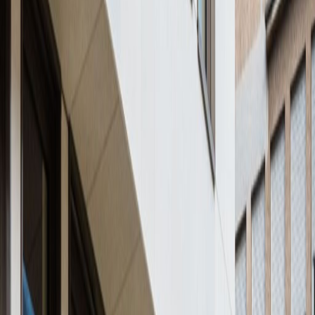
von €850
p/mtl.
41 avenue de la Gare, 4th floor, 1611
von €Preis auf Anfrage
p/mtl.
Rue Glesener 21, 1631
von €295
p/mtl.
Büroflächen in der Nähe
Büroräume Howald
Büroräume
Bertrange
Büroräume Leudelange
Büroräume
Livange
Büroräume Senningerberg
Büroräume
Luxemburg
Büroräume Ettelbruck
Coworking Space in der Nähe
Coworking-bereichs Howald
Coworking-
bereichs Bertrange
Coworking-bereichs
Leudelange
Coworking-bereichs
Livange
Coworking-bereichs
Senningerberg
Coworking-bereichs
Luxemburg
Coworking-bereichs Ettelbruck