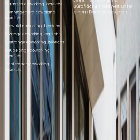
Ziel ist es, sämtliche
Strassen coworking-bereichs
Büroflächen weltweit unter
einem Dach zu vereinen.
Senningerberg coworking-
bereichs
Räumlichkeiten suchen
Howald coworking-bereichs
Livange coworking-bereichs
Bertrange coworking-bereichs
Leudelange coworking-
bereichs
Echternach coworking-
bereichs
Instant Offices
Coworker
The Instant Group
Coworking Insights
Coworkintel
Davinci Meeting Rooms
Davinci Virtual
Incendium
Yta
Teil der
Instant Group