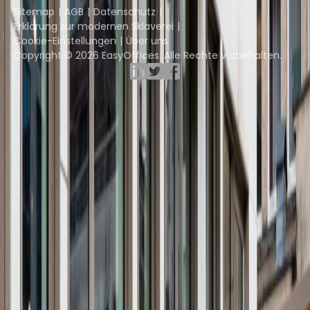
Sitemap
AGB
Datenschutz
Erklärung zur modernen Sklaverei
Cookie-Einstellungen
Über uns
Copyright © 2026 EasyOffices. Alle Rechte vorbehalten.