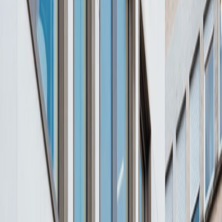
Büroflächen zur Miete in
2, place de Paris, 2314
Ausstattung für diese Addresse
24-Stunden-Zugang
Stadt/Stadtzentrum
Tagesbetreuung
Behindertengerechte Einrichtungen
Aufzug
Turnhalle und Fitnessraum