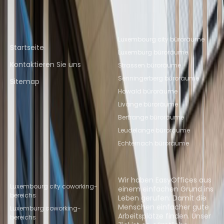
Direktlinks
Beliebte Bürostandorte
Luxembourg city büroräume
Startseite
Luxemburg büroräume
Kontaktieren Sie uns
Strassen büroräume
Senningerberg büroräume
Sitemap
Howald büroräume
Livange büroräume
Bertrange büroräume
Leudelange büroräume
Echternach büroräume
Beliebte Coworking-
Über uns
Standorte
Wir haben EasyOffices aus
Luxembourg city coworking-
einem einfachen Grund ins
bereichs
Leben gerufen: Damit die
Menschen einfacher gute
Luxemburg coworking-
Arbeitsplätze finden. Unser
bereichs