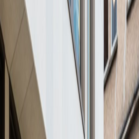
von
€
750
Person/Monat
Coworking-Schreibtische
Preis auf Anfrage
Beschreibung des Büros
Leicht erreichbar vom Bahnhof (2 Studen von
Paris mit TGV), Bus und Taxis nahebei, und nur
5 Autominuten vom Stadtzentrum von
Luxemburg. Das stilvolle Gebäude ist umgeben
von Restaurants, Geschäften und allen
notwendigen Annehmlichkeiten. Im vom
Bahnhof geprägten Stadtteil vollziehen sich
umfassende Veränderungen.
Ähnliche Angebote
16a avenue de la Liberté, L-1930
von €675
p/mtl.
124 Boulevard de la Petrusse, L-2330