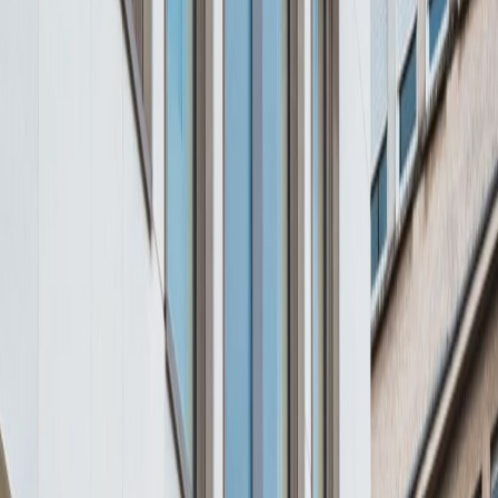
Gute Verkehrsanbindung
Tagungsräume
Parkplatz
Hochgeschwindigkeits-Internetzugang
Duschen
Temperaturkontrolle
Videokonferenz-Studio
Alle anzeigen
Standort