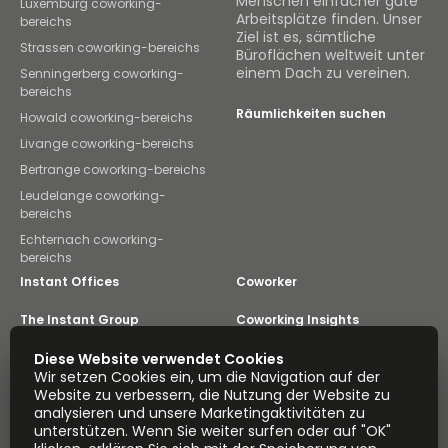
Menschen einfacher gute
Luxemburg coworking-
Arbeitsplätze finden. Unser
bereichs
Ziel ist es, sämtliche
Strassen coworking-bereichs
Büroflächen weltweit unter
einem Dach zu vereinen.
Senningerberg coworking-
bereichs
Räumlichkeiten suchen
Howald coworking-bereichs
Livange coworking-bereichs
Bertrange coworking-bereichs
Leudelange coworking-
bereichs
Echternach coworking-
bereichs
Instant Offices
Coworker
The Instant Group
Coworking Insights
Coworkintel
Diese Website verwendet Cookies
Davinci Meeting Rooms
Wir setzen Cookies ein, um die Navigation auf der
Website zu verbessern, die Nutzung der Website zu
Davinci Virtual
Incendium
analysieren und unsere Marketingaktivitäten zu
unterstützen. Wenn Sie weiter surfen oder auf "OK"
Yta