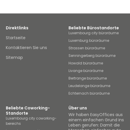
Direktlinks
Beliebte Bürostandorte
Luxembourg city büroräume
Startseite
Luxemburg büroräume
Kontaktieren Sie uns
Strassen büroräume
Senningerberg büroräume
Sitemap
Howald büroräume
Livange büroräume
Bertrange büroräume
Leudelange büroräume
Echternach büroräume
Beliebte Coworking-
Über uns
Standorte
Wir haben EasyOffices aus
Luxembourg city coworking-
einem einfachen Grund ins
bereichs
Leben gerufen: Damit die