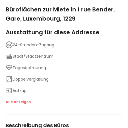
1/5
Büroflächen zur Miete in 1 rue Bender,
Gare, Luxembourg, 1229
Ausstattung für diese Addresse
24-Stunden-Zugang
Stadt/Stadtzentrum
Tagesbetreuung
Doppelverglasung
Aufzug
Gute Verkehrsanbindung
Alle anzeigen
Tagungsräume
Beschreibung des Büros
Hochgeschwindigkeits-Internetzugang