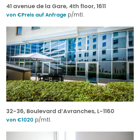
41 avenue de la Gare, 4th floor, 1611
p/mtl.
von €Preis auf Anfrage
32-36, Boulevard d’Avranches, L-1160
p/mtl.
von €1020