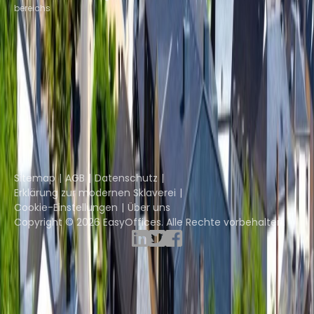
bereichs
Instant Offices
Coworker
The Instant Group
Coworking Insights
Coworkintel
Davinci Meeting Rooms
Davinci Virtual
Incendium
Yta
Teil der
Instant Group
Sitemap
AGB
Datenschutz
Erklärung zur modernen Sklaverei
Cookie-Einstellungen
Über uns
Copyright © 2026 EasyOffices. Alle Rechte vorbehalten.