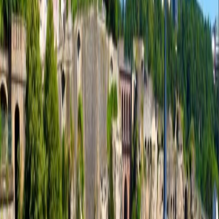
medizinische Zentrum CHL. Der Standort ist mit
öffentlichen Verkehrsmitteln und dem nur 15
Minuten entfernten Hauptbahnhof gut
vernetzt. Der Flughafen Findel ist in 20-30
Autominuten leicht erreichbar.
Ähnliche Angebote
37, Val Saint André, 1128
von €950
p/mtl.
117 Route d’Arlon, 8009
von €600
p/mtl.
44, rue de l'Industrie, Bertrange, 8069
von €195
p/mtl.
11-13, Boulevard de la Foire, 1528
von €850
p/mtl.
Büroflächen in der Nähe
Büroräume Luxemburg
Büroräume
Howald
Büroräume Leudelange
Büroräume