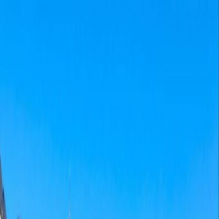
Büroflächen zur Miete in
1A, rue Thomas Edison,
L-1445
Ausstattung für diese Addresse
24-Stunden-Zugang
Tagesbetreuung
Aufzug
Tagungsräume
Parkplatz