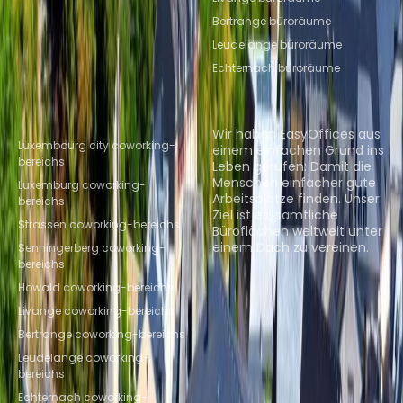
Bertrange büroräume
Leudelange büroräume
Echternach büroräume
Beliebte Coworking-
Über uns
Standorte
Wir haben EasyOffices aus
Luxembourg city coworking-
einem einfachen Grund ins
bereichs
Leben gerufen: Damit die
Menschen einfacher gute
Luxemburg coworking-
Arbeitsplätze finden. Unser
bereichs
Ziel ist es, sämtliche
Strassen coworking-bereichs
Büroflächen weltweit unter
einem Dach zu vereinen.
Senningerberg coworking-
bereichs
Räumlichkeiten suchen
Howald coworking-bereichs
Livange coworking-bereichs
Bertrange coworking-bereichs
Leudelange coworking-
bereichs
Echternach coworking-