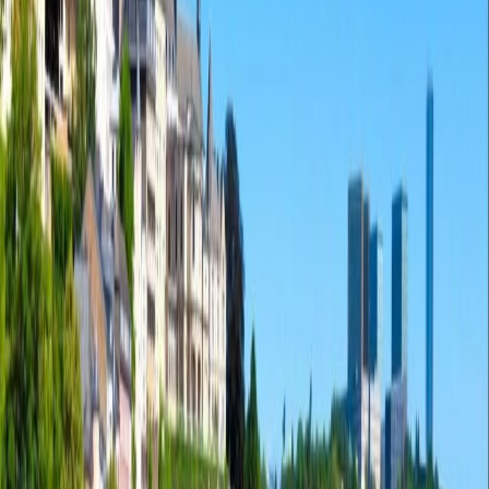
Büroräume von
Büroraum
Praktische Räume für Teams jeder Größe
von
€
725
Person/Monat
Coworking-Schreibtische
Preis auf Anfrage
Beschreibung des Büros
Strassen ist eine der bedeutendsten
Geschäftsadressen der Stadt Luxemburg. Der
Stadtteil beherbergt eine Mischung von
Wohnvierteln, Geschäftszonen und
namhaften Institutionen wie C.S.S.F. und das