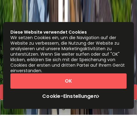
Diese Website verwendet Cookies
Wir setzen Cookies ein, um die Navigation auf der
Website zu verbessern, die Nutzung der Website zu
1A, rue Thomas Edison, L-1445
analysieren und unsere Marketingaktivitäten zu
unterstützen. Wenn Sie weiter surfen oder auf "OK"
Büroraum
klicken, erklären Sie sich mit der Speicherung von
von
€
725
Person/Monat
Cookies der ersten und dritten Partei auf Ihrem Gerät
einverstanden.
Coworking-Schreibtische
Preis auf Anfrage
OK
Schnelles Angebot
Cookie-Einstellungen
Besichtigung buchen