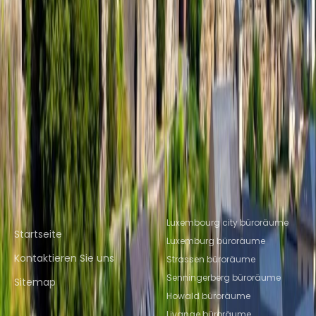
Livange
Büroräume Senningerberg
Büroräume
Luxemburg
Büroräume Ettelbruck
Coworking Space in der Nähe
Coworking-bereichs Luxemburg
Coworking-
bereichs Howald
Coworking-bereichs
Leudelange
Coworking-bereichs
Livange
Coworking-bereichs
Senningerberg
Coworking-bereichs
Luxemburg
Coworking-bereichs Ettelbruck
Direktlinks
Beliebte Bürostandorte
Luxembourg city büroräume
Startseite
Luxemburg büroräume
Kontaktieren Sie uns
Strassen büroräume
Senningerberg büroräume
Sitemap
Howald büroräume
Livange büroräume