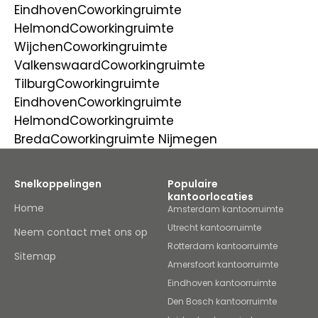
Eindhoven
Coworkingruimte
Helmond
Coworkingruimte
Wijchen
Coworkingruimte
Valkenswaard
Coworkingruimte
Tilburg
Coworkingruimte
Eindhoven
Coworkingruimte
Helmond
Coworkingruimte
Breda
Coworkingruimte Nijmegen
Snelkoppelingen
Populaire
kantoorlocaties
Home
Amsterdam kantoorruimte
Utrecht kantoorruimte
Neem contact met ons op
Rotterdam kantoorruimte
Sitemap
Amersfoort kantoorruimte
Eindhoven kantoorruimte
Den Bosch kantoorruimte