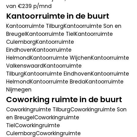
van €239
p/mnd
Kantoorruimte in de buurt
Kantoorruimte Tilburg
Kantoorruimte Son en
Breugel
Kantoorruimte Tiel
Kantoorruimte
Culemborg
Kantoorruimte
Eindhoven
Kantoorruimte
Helmond
Kantoorruimte Wijchen
Kantoorruimte
Valkenswaard
Kantoorruimte
Tilburg
Kantoorruimte Eindhoven
Kantoorruimte
Helmond
Kantoorruimte Breda
Kantoorruimte
Nijmegen
Coworking ruimte in de buurt
Coworkingruimte Tilburg
Coworkingruimte Son
en Breugel
Coworkingruimte
Tiel
Coworkingruimte
Culemborg
Coworkingruimte