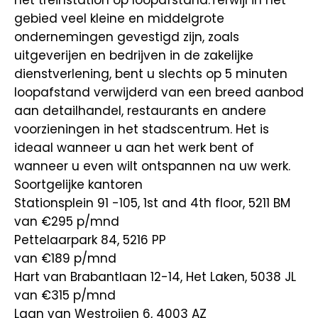
het treinstation op loopafstand.Terwijl in het
gebied veel kleine en middelgrote
ondernemingen gevestigd zijn, zoals
uitgeverijen en bedrijven in de zakelijke
dienstverlening, bent u slechts op 5 minuten
loopafstand verwijderd van een breed aanbod
aan detailhandel, restaurants en andere
voorzieningen in het stadscentrum. Het is
ideaal wanneer u aan het werk bent of
wanneer u even wilt ontspannen na uw werk.
Soortgelijke kantoren
Stationsplein 91 -105, 1st and 4th floor, 5211 BM
van €295
p/mnd
Pettelaarpark 84, 5216 PP
van €189
p/mnd
Hart van Brabantlaan 12-14, Het Laken, 5038 JL
van €315
p/mnd
Laan van Westroijen 6, 4003 AZ