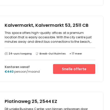
Kalvermarkt, Kalvermarkt 53, 2511 CB
This space offers high-quality offices at a premium
location that is easily accessible. With the city centre just
minutes away and direct bus connections to the beach,
you can go in all directions. The offices, workplaces and
meeting rooms are located on the ground, 1st and 2nd
24-uurs toegang
Break-Out Ruimtes
+ 17 meer
floors and are dominated by the Maori. This tribe from New
Zealand is not only known for the world-famous All Blacks
and their characteristic haka, but also for their enormous
Kantoren vanaf
ability to adapt.
Snelle offerte
€440
persoon/maand
Platinaweg 25, 2544 EZ
Dit unieke Business Center, van binnen ontworpen door