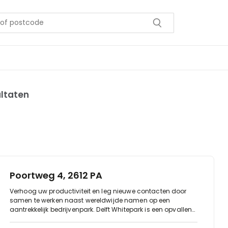
ultaten
Poortweg 4, 2612 PA
Verhoog uw productiviteit en leg nieuwe contacten door
samen te werken naast wereldwijde namen op een
aantrekkelijk bedrijvenpark. Delft Whitepark is een opvallend
vooraanstaand gebouw met uitzicht op een rustgevend
groen landschap, ideaal gelegen aan de afrit van de