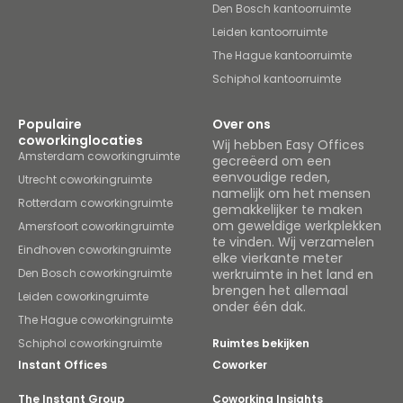
Den Bosch kantoorruimte
Leiden kantoorruimte
The Hague kantoorruimte
Schiphol kantoorruimte
Populaire
Over ons
coworkinglocaties
Wij hebben Easy Offices
Amsterdam coworkingruimte
gecreëerd om een
eenvoudige reden,
Utrecht coworkingruimte
namelijk om het mensen
Rotterdam coworkingruimte
gemakkelijker te maken
om geweldige werkplekken
Amersfoort coworkingruimte
te vinden. Wij verzamelen
Eindhoven coworkingruimte
elke vierkante meter
Den Bosch coworkingruimte
werkruimte in het land en
brengen het allemaal
Leiden coworkingruimte
onder één dak.
The Hague coworkingruimte
Schiphol coworkingruimte
Ruimtes bekijken
Instant Offices
Coworker
The Instant Group
Coworking Insights