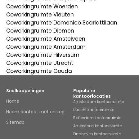
Coworkingruimte Woerden
Coworkingruimte Vleuten
Coworkingruimte Domenico Scarlattilaan
Coworkingruimte Diemen
Coworkingruimte Amstelveen
Coworkingruimte Amsterdam
Coworkingruimte Hilversum
Coworkingruimte Utrecht
Coworkingruimte Gouda
Snelkoppelingen
Populaire
kantoorlocaties
Home
Amsterdam kantoorruimte
Utrecht kantoorruimte
Neem contact met ons op
Rotterdam kantoorruimte
Sitemap
Amersfoort kantoorruimte
Eindhoven kantoorruimte