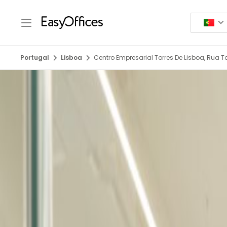
Portugal
Lisboa
Centro Empresarial Torres De Lisboa, Rua 