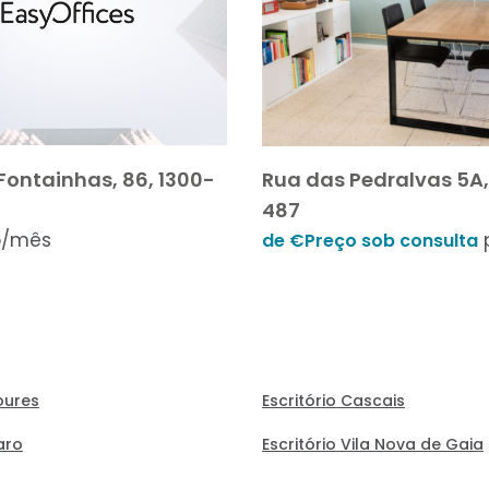
Fontainhas, 86, 1300-
Rua das Pedralvas 5A,
487
/mês
de €Preço sob consulta
Loures
Escritório Cascais
aro
Escritório Vila Nova de Gaia