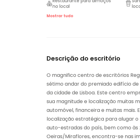
Restaurante para almoços
San
no local
loc
Estacionamento
Tec
Mostrar tudo
subterrâneo seguro
Descrição do escritório
O magnifico centro de escritórios Reg
sétimo andar do premiado edifício de 
da cidade de Lisboa. Este centro empr
sua magnitude e localização muitas mul
automóvel, financeira e muitas mais.
localização estratégica para alugar o 
auto-estradas do país, bem como às z
Oeiras/Miraflores, encontra-se nas i