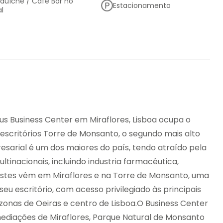
duíche / Café Bar no
Estacionamento
al
Máquinas de venda
tos falsos
automática
us Business Center em Miraflores, Lisboa ocupa o
escritórios Torre de Monsanto, o segundo mais alto
esarial é um dos maiores do país, tendo atraído pela
tinacionais, incluindo industria farmacêutica,
 Estes vêm em Miraflores e na Torre de Monsanto, uma
seu escritório, com acesso privilegiado às principais
onas de Oeiras e centro de Lisboa.O Business Center
mediações de Miraflores, Parque Natural de Monsanto