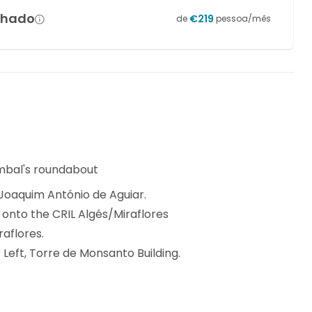
lhado
€
219
de
pessoa/mês
mbal's roundabout
 Joaquim António de Aguiar.
t onto the CRIL Algés/Miraflores
raflores.
 Left, Torre de Monsanto Building.