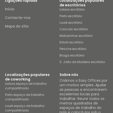
Ligações rápidas
Localizações populares
de escritórios
Início
Lisboa escritório
Porto escritório
Contacte-nos
Loulé escritório
Mapa do sítio
Cascais escritório
Matosinhos escritório
Estoril escritório
Peniche escritório
Braga escritório
S. João da Madeira escritório
Localizações populares
Sobre nós
de coworking
Criámos o Easy Offices por
Lisboa espaço de trabalho
um motivo simples. Ajudar
compartilhado
as pessoas a encontrarem
excelentes locais para
Porto espaço de trabalho
trabalhar. Reunir todos os
compartilhado
metros quadrados de
Loulé espaço de trabalho
espaços de trabalho do
compartilhado
país e colocá-los sob o