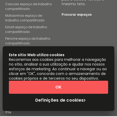
mesmo teto.
Cascais espaço de trabalho
compartilhado
Procurar espaços
Matosinhos espaço de
trabalho compartilhado
Estoril espaço de trabalho
compartilhado
Peniche espaço de trabalho
compartilhado
Braga espaço de trabalho
Este sítio Web utiliza cookies
compartilhado
Recorremos aos cookies para melhorar a navegação
S. João da Madeira espaço de
no sítio, analisar a sua utilização e ajudar nos nossos
trabalho compartilhado
esforços de marketing. Ao continuar a navegar ou ao
Instant Offices
Coworker
clicar em "OK", concorda com o armazenamento de
cookies próprios e de terceiros no seu dispositivo.
The Instant Group
Coworking Insights
OK
Coworkintel
Davinci Meeting Rooms
Definições de cookies
Davinci Virtual
Incendium
Yta
Parte do