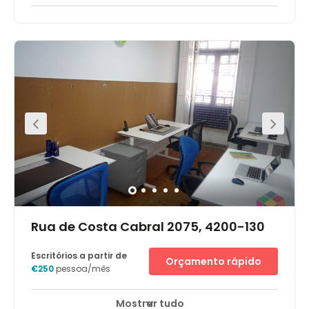
Rua de Costa Cabral 2075, 4200-130
Escritórios a partir de
Orçamento rápido
€250
pessoa/mês
Mostrar tudo
Acesso 24 horas
Áreas de descanso
+ 5 mais