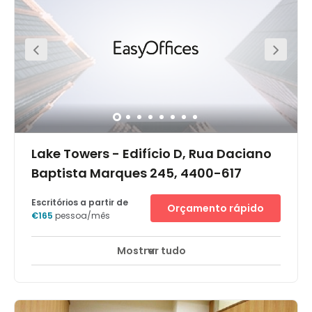
Lake Towers - Edifício D, Rua Daciano
Baptista Marques 245, 4400-617
Escritórios a partir de
Orçamento rápido
€165
pessoa/mês
Mostrar tudo
Monitorização CCTV 24 horas
Elevador
+ 11 mais
Quick and easy access to Porto city centre. As well as the
A1 to Lisbon and Braga. Our Gaia Arrábida centre is in a
strategic location in the Arrábida area - where