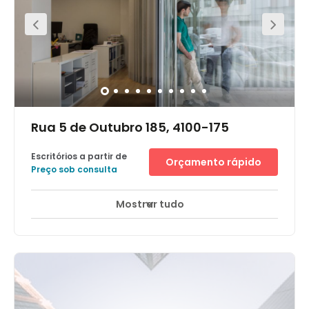
Rua 5 de Outubro 185, 4100-175
Escritórios a partir de
Orçamento rápido
Preço sob consulta
Mostrar tudo
Áreas de descanso
Centro da cidade
+ 4 mais
The centre is in a great area, with amazing connectivity
to public transport links right on your doorstep. Your
commute is made easy with access to the subway and
buses, along with paid parking options if you wish to
drive to work. The local neighbourhood also has several
supermarkets, restaurants and café options. There are
numerous hotels within a walking distance, making it