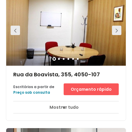
companies from professional services to marketing are
surrounded by a stunning landscape.In the famous Lake
Towers, you'll be well-equipped with an on-site cafeteria
and restaurant - everything you need in one place. And
with a choice of hotels and a commercial shopping
centre close by, you don't have to go far for all your
essential amenities.
Rua da Boavista, 355, 4050-107
Escritórios a partir de
Orçamento rápido
Preço sob consulta
Mostrar tudo
Centro da cidade
Salas de reuniões
+ 1 mais
This is a central location, near to Casa da Música,
Urbanização Siza Vieira Cinemas, Shopping Cidade do
Porto, Galeria (Shopping) Península, Shopping Brasília.