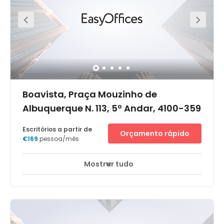
easy for your guests and clients to visit the area. There is
a fitness centre only a 6-minute walk away and the Park
and Garden is a great place to spend your lunch break.
Boavista, Praça Mouzinho de
Albuquerque N. 113, 5º Andar, 4100-359
Escritórios a partir de
Orçamento rápido
€169
pessoa/mês
Mostrar tudo