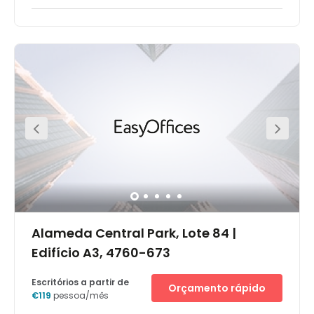
There is free parking and adjacent streets to park in.
Close to the Santa Justa bus stop, on the Avenue
Ferdinand Magellan. Take the Rua de Santa Justa and
turn left at Rua Costa Cabral. ￼The closest metro station is
on the Yellow Line (Hospital de São João - Trinity). Within
the centre's locality, you can find a cake shop, 'MULTI-
PURPOSE OF AREOSA' auditorium, as well as an
abundance of restaurants in which you can entertain
and impress clients. It is highly accessible from the E1
and A1 road links.
Alameda Central Park, Lote 84 |
Edifício A3, 4760-673
Escritórios a partir de
Orçamento rápido
€119
pessoa/mês