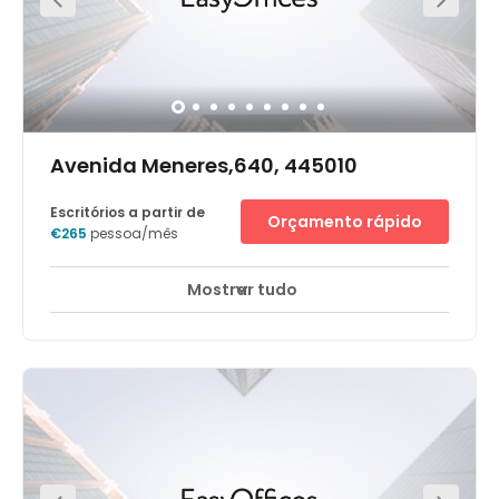
Avenida Meneres,640, 445010
Escritórios a partir de
Orçamento rápido
€265
pessoa/mês
Mostrar tudo
Áreas de descanso
Centro da cidade
+ 2 mais
Make a smart move for your business with flexible
workspace at Avenida Meneres. Perfectly located close to
City Hall in the centre of Porto’s industrial district,
commuting is simple by road or rail, with Rua Afonso
Cordeiro Bus Station and Matosinhos Sul Subway
Station both within walking distance. Boost your
productivity in the light-filled environment and network
with fellow professionals in the comfortable coworking
space, open-air zones and private patio. Then, at the end