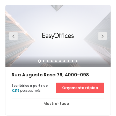
heart of Porto, less than 200m away from São Bento train
and metro station; the main transport hub downtown.
Within walking distance, there are plenty of local shops,
cafes, bars and restaurants for you to explore and enjoy
outside of work. There are also many monuments to
observe outside of the Museu do Tesouro da Sé do Porto,
which is a very short walk away. This centre is perfectly
situated for businesses that want to impress potential
clients.
Rua Augusto Rosa 79, 4000-098
Escritórios a partir de
Orçamento rápido
€215
pessoa/mês
Mostrar tudo
Áreas de descanso
Centro da cidade
+ 9 mais
Este edifício do século XVIII causa um impacto