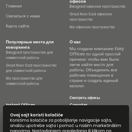
офисов
Главная
Beograd офисное пространство
Grad Novi Sad офисное
Связаться с нами
пространство
Карта сайта
Nis офисное пространство
Популярные места для
О нас
коворкинга
Мы создали компанию Easy
Beograd пространство для
Offices по одной простой
совместной работы
причине: чтобы вам было
легче найти место для
Grad Novi Sad пространство
работы. Объединить все
для совместной работы
рабочие помещения в
Nis пространство для
стране и создать единый
совместной работы
каталог.
Смотреть офисы
Instant Offices
Coworker
Ovaj sajt koristi kolačiće
The Instant Group
Coworking Insights
Koristimo kolačiće za poboljšanje navigacije sajta,
analizu upotrebe sajta i pomoć u našim marketinškim
Coworkintel
Davinci Meeting Rooms
naporima. Nastavljanjem pregledanja ili klikom na