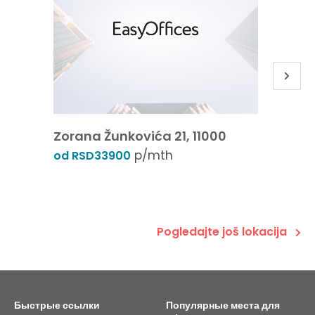
Zorana Žunkovića 21, 11000
GTC 1
p/mth
Vladim
od RSD33900
11070
od RSD
Pogledajte još lokacija
Быстрые ссылки
Популярные места для