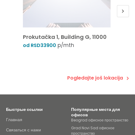
Prokutačka 1, Building G, 11000
GTC 1
p/mth
Vladim
od RSD33900
11070
od RSD
Pogledajte još lokacija
Быстрые ссылки
Популярные места для
офисов
Главная
Beograd офисное пространство
Grad Novi Sad офисное
Связаться с нами
пространство