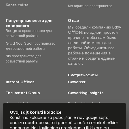
Карта сайта
Nis офисное пространство
Популярные места для
О нас
коворкинга
Мы создали компанию Easy
Beograd пространство для
Offices по одной простой
совместной работы
причине: чтобы вам было
легче найти место для
Grad Novi Sad пространство
работы. Объединить все
для совместной работы
рабочие помещения в
Nis пространство для
стране и создать единый
совместной работы
каталог.
Смотреть офисы
Instant Offices
Coworker
The Instant Group
Coworking Insights
Coworkintel
Davinci Meeting Rooms
Ovaj sajt koristi kolačiće
Davinci Virtual
Incendium
Koristimo kolačiće za poboljšanje navigacije sajta,
analizu upotrebe sajta i pomoć u našim marketinškim
Yta
naporima. Nastavljanjem pregledanja ili klikom na