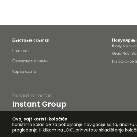
Быстрые ссылки
Популярные
Beograd офис
Главная
Grad Novi Sa
Связаться с нами
Nis офисное 
Карта сайта
Входит в состав
Instant Group
Instant Offices
Coworker
The Instant Group
Карта сайта
Условия
Конфиденциальность
Заявление о
Ovaj sajt koristi kolačiće
Koristimo kolačiće za poboljšanje navigacije sajta, anali
pregledanja ili klikom na „OK“, prihvatate skladištenje kol