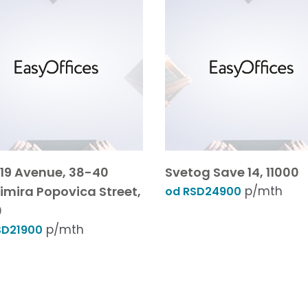
19 Avenue, 38-40
Svetog Save 14, 11000
imira Popovica Street,
p/mth
od RSD24900
0
p/mth
SD21900