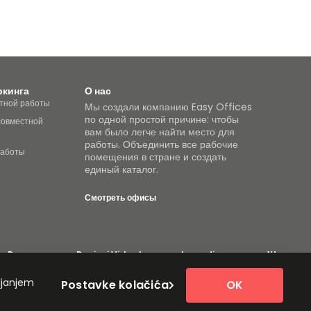
ркинга
О нас
тной работы
Мы создали компанию Easy Offices
по одной простой причине: чтобы
совместной
вам было легче найти место для
работы. Объединить все рабочие
работы
помещения в стране и создать
единый каталог.
Смотреть офисы
ng Rooms
Davinci Virtual
Incendium
Yta
asy Offices, 2026 г. Все права защищены.
ljanjem
Postavke kolačića
OK