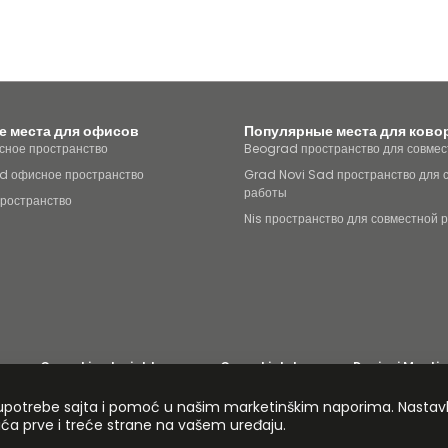
 места для офисов
Популярные места для ково
ное пространство
Beograd пространство для совмес
d офисное пространство
Grad Novi Sad пространство для 
работы
пространство
Nis пространство для совместной 
Coworking Insights
Coworkintel
Davinci Meeti
 современном рабстве
Подешавања колачића
Информация
© E
zu upotrebe sajta i pomoć u našim marketinškim naporima. Nastav
ačića prve i treće strane na vašem uređaju.