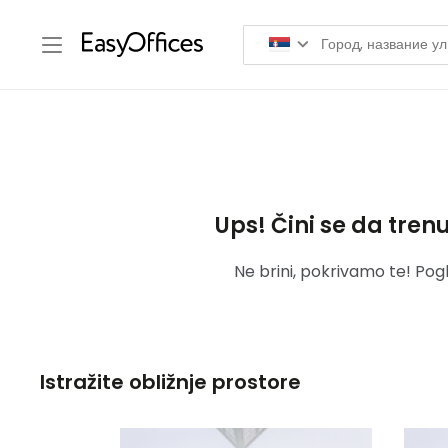
Ups! Čini se da tren
Ne brini, pokrivamo te! Pog
Istražite obližnje prostore