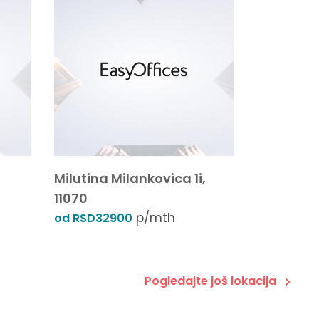
Milutina Milankovica 1i,
11070
p/mth
od RSD32900
Pogledajte još lokacija