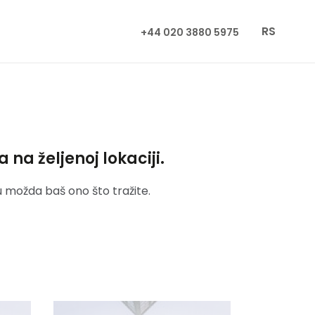
RS
+44 020 3880 5975
na željenoj lokaciji.
u možda baš ono što tražite.