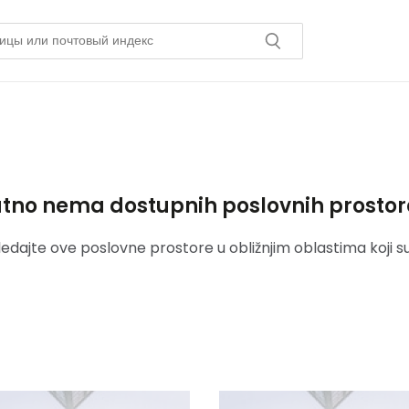
utno nema dostupnih poslovnih prostora 
ledajte ove poslovne prostore u obližnjim oblastima koji s