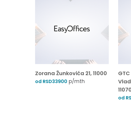
Zorana Žunkovića 21, 11000
GTC 
p/mth
Vlad
od RSD33900
1107
od R