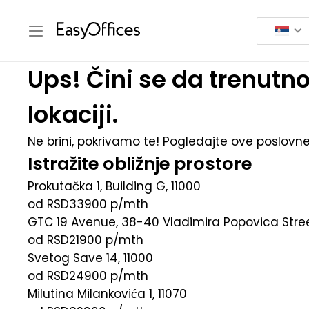
Ups! Čini se da trenutn
lokaciji.
Ne brini, pokrivamo te! Pogledajte ove poslovne
Istražite obližnje prostore
Prokutačka 1, Building G, 11000
od RSD33900
p/mth
GTC 19 Avenue, 38-40 Vladimira Popovica Stree
od RSD21900
p/mth
Svetog Save 14, 11000
od RSD24900
p/mth
Milutina Milankovića 1, 11070