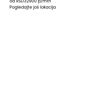
od RSD32900
p/mth
Pogledajte još lokacija