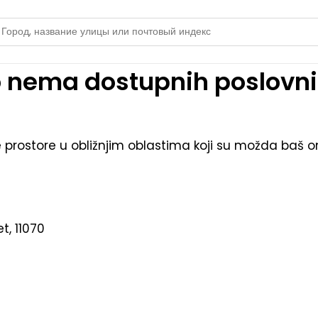
o nema dostupnih poslovnih
 prostore u obližnjim oblastima koji su možda baš on
t, 11070