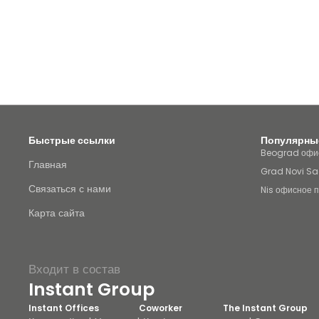
Быстрые ссылки
Популярные
Beograd офис
Главная
Grad Novi Sa
Связаться с нами
Nis офисное 
Карта сайта
Входит в состав
Instant Group
Instant Offices
Coworker
The Instant Group