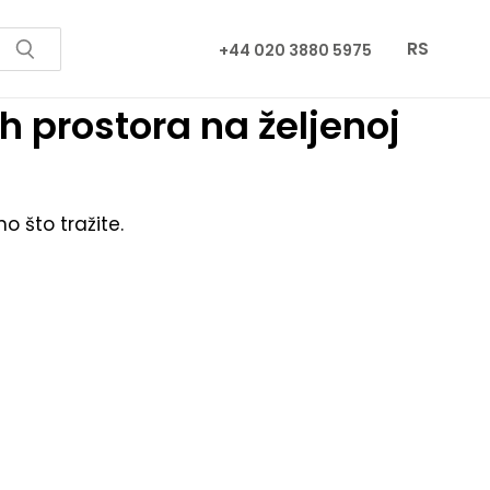
RS
+44 020 3880 5975
 prostora na željenoj
o što tražite.