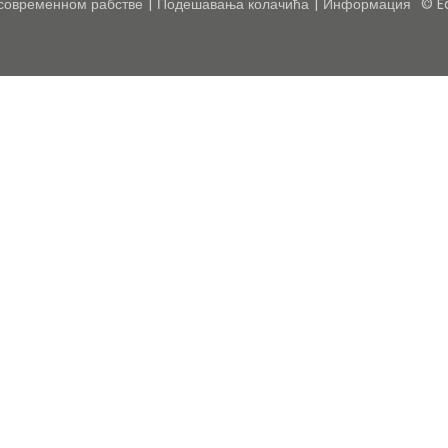
 современном рабстве
Подешавања колачића
Информация
© E