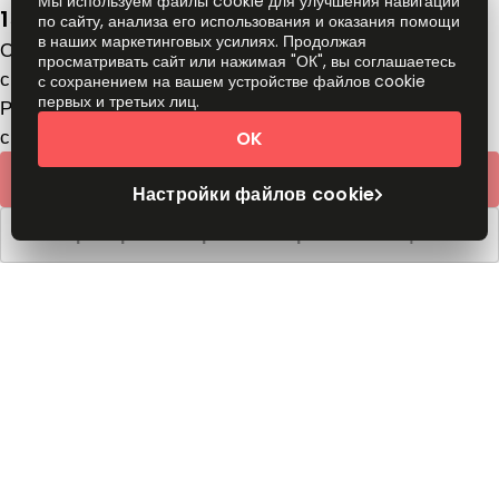
Мы используем файлы cookie для улучшения навигации
151, Bazhana street, 02137
по сайту, анализа его использования и оказания помощи
в наших маркетинговых усилиях. Продолжая
Офисное помещение
просматривать сайт или нажимая "ОК", вы соглашаетесь
с
UAH
149
человек/месяц
с сохранением на вашем устройстве файлов cookie
первых и третьих лиц.
Рабочие столы в коворкинге
с
UAH
139
человек/месяц
OK
Быстрое предложение
Настройки файлов cookie
Забронировать время обзорного посещения