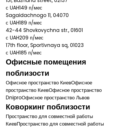
151, Bazhana street, 02137
с UAH149
п/мес
Sagaidachnogo 11, 04070
с UAH189
п/мес
42-44 Shovkovychna str., 01601
с UAH209
п/мес
17th floor, Sportivnaya sq, 01023
с UAH185
п/мес
Офисные помещения
поблизости
Офисное пространство Киев
Офисное
пространство Киев
Офисное пространство
Dnipro
Офисное пространство Львов
Коворкинг поблизости
Пространство для совместной работы
Киев
Пространство для совместной работы