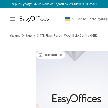
Зверніть увагу:
Ми не можемо надати робочі місця в цій країні
Україна
Київ
3 4Th Floor, Forum West Side Centre, 04112
Показати всі