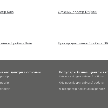
тір Київ
Офісний простір Dnipro
спільної роботи Київ
Простір для спільної роботи D
бізнес-центри з офісами
Популярні бізнес-центри з к
простір
Київ простір для спільної роботи
простір
Київ простір для спільної роботи
 простір
Львів простір для спільної роботи