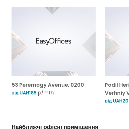
53 Peremogy Avenue, 0200
Podil Her
p/mth
Verhniy V
від UAH185
від UAH20
Найближчі офісні приміщення