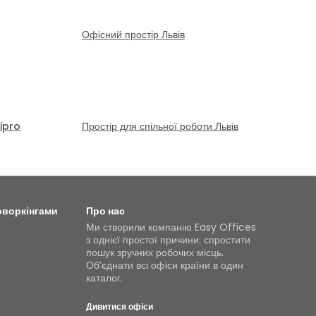
Офісний простір Львів
nipro
Простір для спільної роботи Львів
оворкінгами
Про нас
Ми створили компанію Easy Offices
з однієї простої причини: спростити
пошук зручних робочих місць.
Об’єднати всі офіси країни в один
каталог.
Дивитися офіси