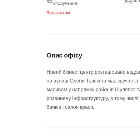
Ко
сполучення
Бутербродна / кав'ярня на
Зов
Показати всі
території готелю
тер
Безпечний підземний паркінг
Опис офісу
Новий бізнес-центр розташовано вздовж
на вулиці Олени Теліги та має зручне с
масивом у напрямку районів Шулявка та
розвинену інфраструктуру, в тому числі
банків і салон краси.