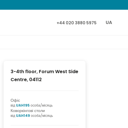
UA
+44 020 3880 5975
3-4th floor, Forum West Side
Centre, 04112
Офіс
від
UAH
195
особа/місяць
Коворкінгові столи
від
UAH
149
особа/місяць