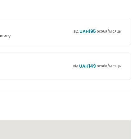
UAH
195
від
особа/місяць
ктиву
UAH
149
від
особа/місяць