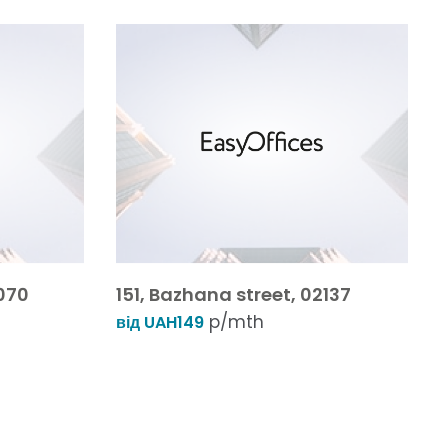
070
151, Bazhana street, 02137
p/mth
від UAH149