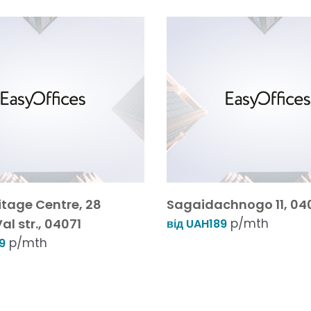
itage Centre, 28
Sagaidachnogo 11, 04
al str., 04071
p/mth
від UAH189
p/mth
9