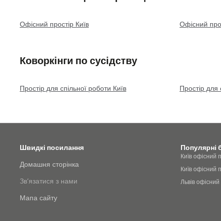
Офісний простір Київ
Офісний прос
Коворкінги по сусідству
Простір для спільної роботи Київ
Простір для 
Швидкі посилання
Популярні 
Київ офісний 
Домашня сторінка
Київ офісний 
Зв’язатися з нами
Львів офісний
Мапа сайту