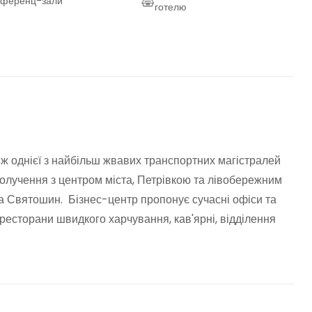
нференц-зали
готелю
нішня зона відпочинку /
Парковка
аса
 однієї з найбільш жвавих транспортних магістралей
получення з центром міста, Петрівкою та лівобережним
 Святошин. Бізнес-центр пропонує сучасні офіси та
 ресторани швидкого харчування, кав'ярні, відділення