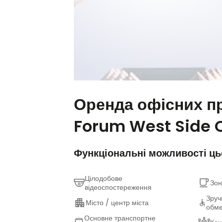
Оренда офісних пр
Forum West Side C
Функціональні можливості ць
Цілодобове
Зон
відеоспостереження
Зруч
Місто / центр міста
обм
Основне транспортне