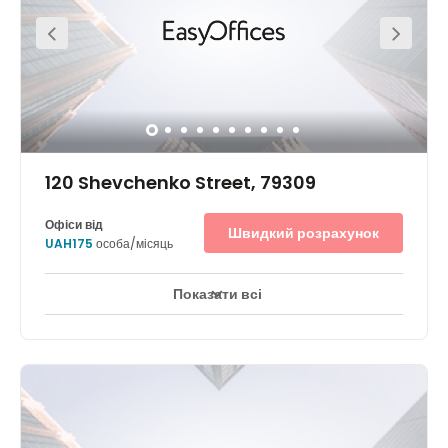
120 Shevchenko Street, 79309
Офіси від
Швидкий розрахунок
UAH175
особа/місяць
Показати всі
Зони для відпочинку
Місто / центр міста
+ 2 більше
Орендуйте гнучкий робочий простір в історичному районі,
розташованому на захід від центру міста Львів, і станьте
частиною динамічної спільноти підприємців із різноманітних
галузей. Потрібно зібрати клієнтів і колег в одному місці? Це
просто! До ваших послуг відмінне транспортне сполучення й
міжнародний аеропорт Львова, розташований лише в кількох
хвилинах їзди.Запрошуйте відвідувачів до свого офісу,