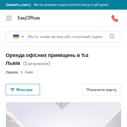
Зверніть увагу:
Ми не можемо надати робочі місця в цій країні
Оренда офісних приміщень в %s
Львів
(
2 результати
)
Україна
Львів
Фільтри
Показати карту