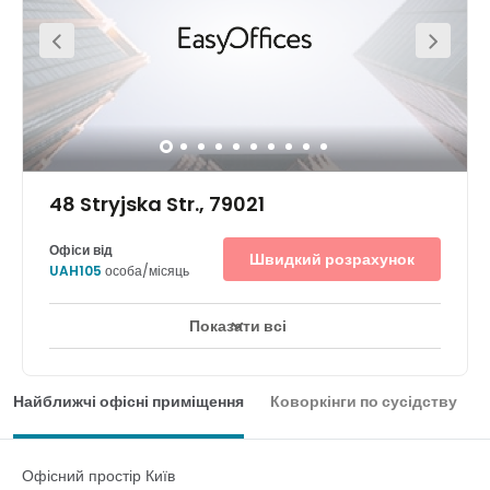
виконаного в стилі складу: відкрита цегляна кладка, амбарне
дерево й індустріальні вікна від підлоги до стелі вразять
гостей своєю красою. А під час обідньої перерви підкріпіться
в одному з численних ресторанів, відвідайте тренажерну
залу, завітайте до картинної галереї або прогуляйтеся
парковою зоною — усе це є на території бізнес-парку.
48 Stryjska Str., 79021
Офіси від
Швидкий розрахунок
UAH105
особа/місяць
Показати всі
Зони для відпочинку
Місто / центр міста
+ 2 більше
Орендуйте робочий простір на гнучких умовах у цьому
інноваційному бізнес-центрі, розташованому на південь від
Найближчі офісні приміщення
Коворкінги по сусідству
центру Львову, і станьте частиною динамічної бізнес-
спільноти підприємців із технічної й інших галузей. Потрібно
зібрати клієнтів і колег в одному місці? Це просто! До ваших
послуг відмінне транспортне сполучення й міжнародний
Офісний простір Київ
аеропорт Львова, розташований лише в кількох хвилинах