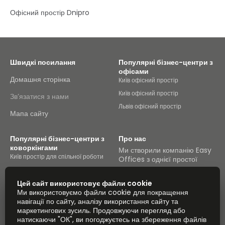
їзди.Зосереджуйтеся на роботі в цій яскравій сучасній
Офісний простір Dnipro
будівлі класу А зі швидкісним Wi-Fi, переговорними
кімнатами на вимогу й затишним кафе. Відпочиньте після
роботи в Стрийському парку просто через дорогу, або
розслабтеся з клієнтами в одному з ресторанів неподалік.
Швидкі посилання
Популярні бізнес-центри з
офісами
Домашня сторінка
Київ офісний простір
Київ офісний простір
Зв’язатися з нами
Львів офісний простір
Мапа сайту
Популярні бізнес-центри з
Про нас
коворкінгами
Ми створили компанію Easy
Київ простір для спільної роботи
Offices з однієї простої
причини: спростити пошук
Київ простір для спільної роботи
зручних робочих місць.
Львів простір для спільної роботи
Цей сайт використовує файли cookie
Об’єднати всі офіси країни в
Ми використовуємо файли cookie для покращення
один каталог.
навігації по сайту, аналізу використання сайту та
маркетингових зусиль. Продовжуючи перегляд або
Дивитися офіси
натискаючи "ОК", ви погоджуєтесь на збереження файлів