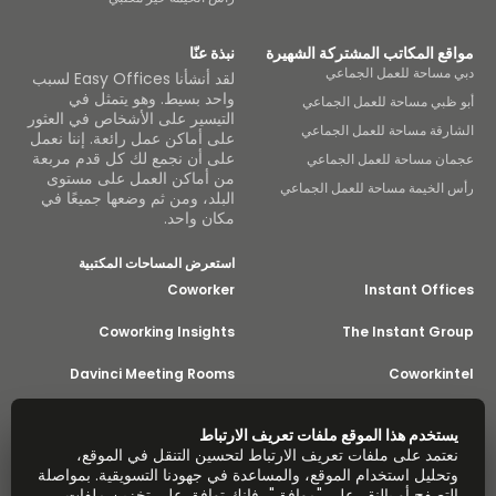
مواقع المكاتب المشتركة الشهيرة
نبذة عنّا
دبي مساحة للعمل الجماعي
لقد أنشأنا Easy Offices لسبب
واحد بسيط. وهو يتمثل في
أبو ظبي مساحة للعمل الجماعي
التيسير على الأشخاص في العثور
الشارقة مساحة للعمل الجماعي
على أماكن عمل رائعة. إننا نعمل
على أن نجمع لك كل قدم مربعة
عجمان مساحة للعمل الجماعي
من أماكن العمل على مستوى
رأس الخيمة مساحة للعمل الجماعي
البلد، ومن ثم وضعها جميعًا في
مكان واحد.
استعرض المساحات المكتبية
Coworker
Instant Offices
Coworking Insights
The Instant Group
Davinci Meeting Rooms
Coworkintel
Incendium
Davinci Virtual
يستخدم هذا الموقع ملفات تعريف الارتباط
نعتمد على ملفات تعريف الارتباط لتحسين التنقل في الموقع،
Yta
وتحليل استخدام الموقع، والمساعدة في جهودنا التسويقية. بمواصلة
جزء من
التصفح أو بالنقر على "موافق"، فإنك توافق على تخزين ملفات