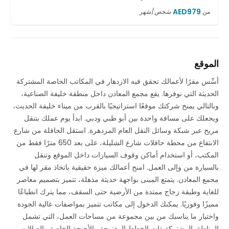
AED
979
من
شخص/شهر
الموقع
أسِّس مقرًا لأعمالك تحقق فيه الازدهار في المكاتب الخاصة المشتركة
الحديثة التي نوفرها. يقع مجمع المعادن داخل منطقة خليفة الصناعية،
وبالتالي يمنح شركتك موقعًا استراتيجيًا بالقرب من ميناء خليفة الحديث،
ويجعلك على مسافة واحدة بين أبو ظبي ودبي. ابدأ يوم عملك بتنقل
مريح عبر شبكة وسائل النقل العام المزدهرة. استقل الحافلة من شارع
الانتفاع من محطة حافلات شارع الشليلة، على بعد 650 مترًا فقط من
المكتب، أو استخدام أماكن وقوف السيارات داخل الموقع وتنقل
بالسيارة من وإلى العمل. امنح أعمالك ميزة حقيقية باتخاذ مقر لها في
مجمع المعادن. يتمتع المبنى بواجهة حديثة مذهلة، تتميز بتصميم معاصر
للغاية وطبقة زجاج ممتدة من الأرضية حتى السقف، مما يترك انطباعًا
مميزًا وفوريًا. يمكنك الدخول إلى مكاتب تتميز بمواصفات عالية الجودة
واختيار ما يناسبك من بين مجموعة من مساحات العمل، التي تشمل
المناطق المشتركة ذات الخطط المفتوحة والأجنحة الخاصة والصالات