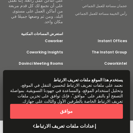
على أماكن عمل رائعة. إننا نعمل
على أن نجمع لك كل قدم مربعة
عجمان مساحة للعمل الجماعي
من أماكن العمل على مستوى
رأس الخيمة مساحة للعمل الجماعي
البلد، ومن ثم وضعها جميعًا في
مكان واحد.
استعرض المساحات المكتبية
Coworker
Instant Offices
Coworking Insights
The Instant Group
Davinci Meeting Rooms
Coworkintel
Incendium
Davinci Virtual
يستخدم هذا الموقع ملفات تعريف الارتباط
نعتمد على ملفات تعريف الارتباط لتحسين التنقل في الموقع،
Yta
وتحليل استخدام الموقع، والمساعدة في جهودنا التسويقية. بمواصلة
جزء من
التصفح أو بالنقر على "موافق"، فإنك توافق على تخزين ملفات
Instant Group
تعريف الارتباط الخاصة بالطرفين الأول والثالث على جهازك.
خريطة الموقع
الشروط
الخصوصية
بيان العبودية الحديثة
موافق
إعدادات ملفات تعريف الارتباط
نبذة عن
حقوق الطبع والنشر © لعام 2026 لصالح Easy Offices. جميع الحقوق
محفوظة.
إعدادات ملفات تعريف الارتباط
عرض سعر سريع
احجز زيارة للمعاينة