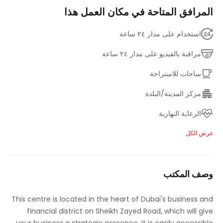
المرافق المتاحة في مكان العمل هذا
استخدام على مدار ٢٤ ساعة
مراقبة بالفيديو على مدار ٢٤ ساعة
ساحات للاستراحة
مركز المدينة/البلدة
الرعاية النهارية
مصعد
عرض الكل
قاعة جيمانيزيوم ولياقة بدنية
وصف المكتب
بالقرب من وسائل المواصلات الرئيسية
قاعات الاجتماع
This centre is located in the heart of Dubai's business and
financial district on Sheikh Zayed Road, which will give
مطعم لتناول الغداء داخل الموقع