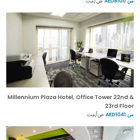
ص/مث
من AED8100
Millennium Plaza Hotel, Office Tower 22nd &
23rd Floor
ص/مث
من AED1041