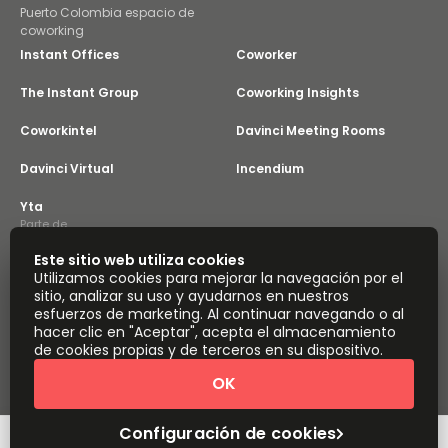
Puerto Colombia espacio de
coworking
Instant Offices
Coworker
The Instant Group
Coworking Insights
Coworkintel
Davinci Meeting Rooms
Davinci Virtual
Incendium
Yta
Parte de
Instant Group
Este sitio web utiliza cookies
Mapa del sitio
Términos
Privacidad
Utilizamos cookies para mejorar la navegación por el
Declaración sobre la esclavitud moderna
sitio, analizar su uso y ayudarnos en nuestros
esfuerzos de marketing. Al continuar navegando o al
Configuración de cookies
Acerca de
hacer clic en "Aceptar", acepta el almacenamiento
Copyright © 2026 Easy Offices. Todos los derechos
de cookies propias y de terceros en su dispositivo.
reservados.
OK
Configuración de cookies