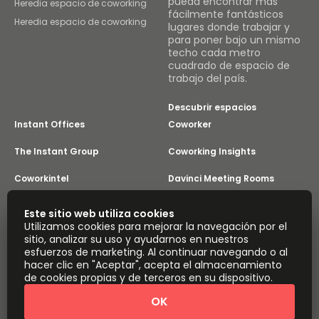
pueda encontrar más
Heredia espacio de coworking
fácilmente fantásticos
Heredia espacio de coworking
lugares donde trabajar y
para poner bajo un mismo
techo cada metro
cuadrado de espacio de
trabajo del país.
Descubrir espacios
Instant Offices
Coworker
The Instant Group
Coworking Insights
Coworkintel
Davinci Meeting Rooms
Davinci Virtual
Incendium
Este sitio web utiliza cookies
Utilizamos cookies para mejorar la navegación por el
Yta
sitio, analizar su uso y ayudarnos en nuestros
Parte de
esfuerzos de marketing. Al continuar navegando o al
Instant Group
hacer clic en "Aceptar", acepta el almacenamiento
de cookies propias y de terceros en su dispositivo.
Mapa del sitio
Términos
Privacidad
Declaración sobre la esclavitud moderna
OK
Configuración de cookies
Acerca de