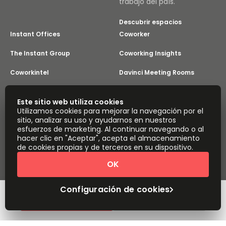
trabajo del país.
Descubrir espacios
Instant Offices
Coworker
The Instant Group
Coworking Insights
Coworkintel
Davinci Meeting Rooms
Davinci Virtual
Incendium
Este sitio web utiliza cookies
Utilizamos cookies para mejorar la navegación por el
Yta
sitio, analizar su uso y ayudarnos en nuestros
Parte de
esfuerzos de marketing. Al continuar navegando o al
Instant Group
hacer clic en "Aceptar", acepta el almacenamiento
Mapa del sitio
Términos
Privacidad
de cookies propias y de terceros en su dispositivo.
Declaración sobre la esclavitud moderna
OK
Configuración de cookies
Acerca de
Copyright © 2026 Easy Offices. Todos los derechos
reservados.
Configuración de cookies
Cotización rápida
Reservar una visita