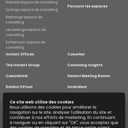
Howald espace de coworking
Parcourir les espaces
Livange espace de coworking
Bertrange espace de
coworking
Leudelange espace de
coworking
Echternach espace de
coworking
Instant Offices
Coworker
The Instant Group
Coworking Insights
Coworkintel
Davinci Meeting Rooms
Davinci Virtual
Incendium
Yta
Ce site web utilise des cookies
Part de
Nous utilisons des cookies pour améliorer la
Instant Group
navigation sur le site, analyser l'utilisation du site et
Plan du site
Conditions
Confidentialité
contribuer à nos efforts de marketing. En continuant
Déclaration sur l'esclavage moderne
à naviguer ou en cliquant sur "OK", vous acceptez que
des cookies de première et de tierce partie soient