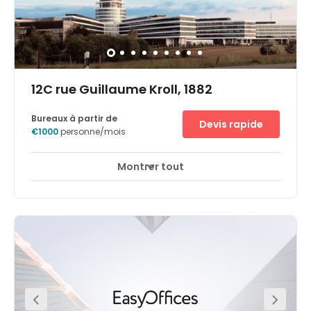
12C rue Guillaume Kroll, 1882
Bureaux à partir de
Devis rapide
€1000
personne/mois
Montrer tout
Centre d'accueil de jour
Salles de réunion
+ 1 plus
The workspace is a key consideration for every business
and setting up clients own office in a new jurisdiction
can be challenging. To mitigate the significant
investments required to furnish and operate an office,
and equip clients team with the right technology, we offer
a full range of high-end, fully serviced plug-and-play
office space solutions. The center network of flexible and
private office spaces allows clients to grow in prime
business locations and expand clients core. This
business center is location in Cloche d’Or area, 10