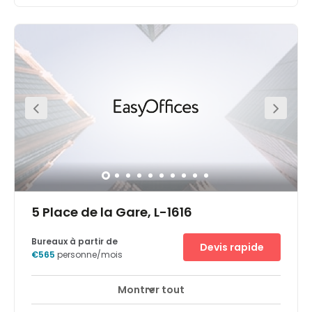
State-of-the-art office space with an industrial chic
atmosphere and authenticity. This flexible space
provides co-working options, private offices, modern
meeting rooms, and event options. All business
necessities from business-class printers to IT support are
also included. The Office is located on the border of the
city center. A beautiful park separates Charlotte from the
heart of Luxembourg city. It is close to Hamilius the main
bus stop in the city center of Luxembourg and Gare,
Luxembourg's city train station. Parking is available a
short four-minute walk away from the office.
5 Place de la Gare, L-1616
Bureaux à partir de
Devis rapide
€565
personne/mois
Montrer tout
Surveillance CCTV 24 heures sur 24
+ 6 plus