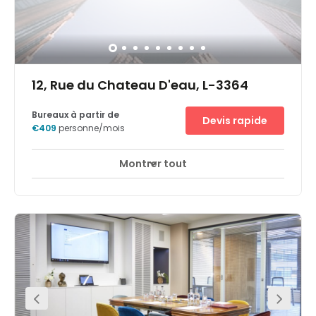
12, Rue du Chateau D'eau, L-3364
Bureaux à partir de
Devis rapide
€409
personne/mois
Montrer tout
Surveillance CCTV 24 heures sur 24
+ 6 plus
Haussez la barre de vos attentes et de vos ambitions en
déménageant vos activités au sein d'Altitude, un nouvel
établissement inspirant à Leudelange au Luxembourg.
Situé au sud-ouest de la ville de Luxembourg, à proximité
de l'échangeur autoroutier de la Croix de Cessange, ce
site bien desservi est idéal pour développer votre dernière
idée prodigue. Ce bâtiment de trois étages profite d'une
luminosité naturelle. Vous y trouverez un espace de
travail flexible entièrement équipé adapté à vos besoins
professionnels que vous recherchiez des bureaux