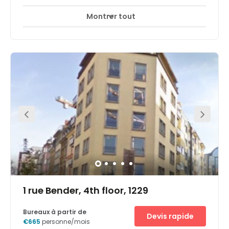
Montrer tout
Accès 24 heures sur 24
Centre-ville
+ 6 plus
Fantastic office space available now at Gare,
Luxembourg! This fully furnished office space provides
everything you need to get working from the day you
move in. Members have 24/7 building access so you will
not be confined by traditional business hours. This space
boasts a modern design and provides a comfortable
working environment for its members. Due to the central
location, fantastic transport links are available. Hop on
the bus or train at Luxembourg Central Station a short
six-minute walk away. Parking facilities are available just
two-minutes away on foot. A huge range of restaurants,
hotels, banking services, and other useful amenities are
available nearby.
1 rue Bender, 4th floor, 1229
Bureaux à partir de
Devis rapide
€665
personne/mois