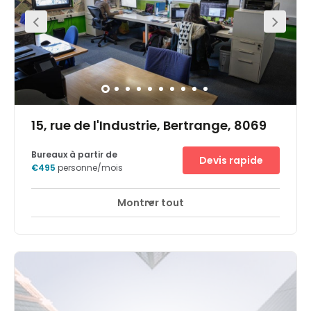
attentive et impressionnez vos clients avec ce nouveau
bâtiment moderne flambant neuf doté d'un parking et
d'une excellente connexion Internet.Notre bâtiment est
situé à proximité d'hôtels et de restaurants et propose
une crèche pour garder facilement vos enfants. Réservez
l'espace flexible dont vous avez besoin : bureau privé,
bureaux partagés, salles de coworking et de réunion.
Vous pourrez développer votre activité au contact
d'autres entrepreneurs et d'entreprises professionnelles et
créatives.
15, rue de l'Industrie, Bertrange, 8069
Bureaux à partir de
Devis rapide
€495
personne/mois
Montrer tout
Accès 24 heures sur 24
Espaces de détente
+ 8 plus
Dieses Business Center liegt in Bertrange, gleich neben
der Autobahn, nur 15 Autominuten vom Stadtzentrum
entfernt, mit leichtem Zugang zum Rest des Landes und
darüber hinaus.