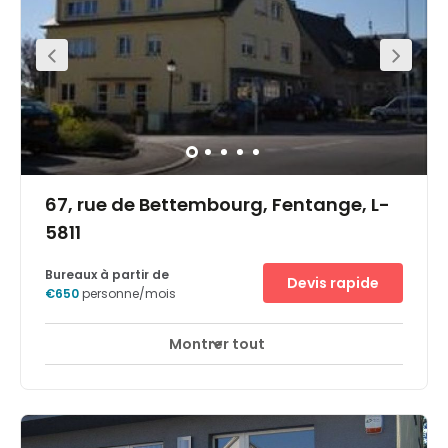
week run smoothly. Bertrange / Strassen train station is
located within close proximity to the office. You can hop
on the 27 bus on the doorstop of the office. Parking is
available onsite for your convenience.
67, rue de Bettembourg, Fentange, L-
5811
Bureaux à partir de
Devis rapide
€650
personne/mois
Montrer tout
Centre d'accueil de jour
Salles de réunion
+ 2 plus
Büroflächen sind an verschiedensten Standorten
verfügbar: in Wohngebieten sowie in der Nähe von
Autobahnen, in fünf Minuten Entfernung vom
Stadtzentrum Luxemburgs, nahe des Bahnhofes oder