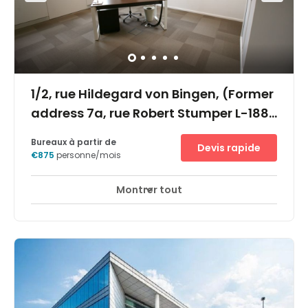
1/2, rue Hildegard von Bingen, (Former
address 7a, rue Robert Stumper L-1882
Luxembourg), L-1282
Bureaux à partir de
Devis rapide
€875
personne/mois
Montrer tout
Accès 24 heures sur 24
Ascenseurs
+ 9 plus
Dieses Business Center befindet sich inmitten einer
Vielzahl von europäischen Institutionen, öffentlichen
Verwaltungen und namhaften Unternehmen aus dem
Finanzsektor wie PWC, BNP Paribas, Bank Degroof, ING, etc.
Der Standort an der Schnittstelle von
Autobahnverbindungen nach Frankreich, Belgien und
Deutschland liegt nur 15-20 Autominuten vom Flughafen
und 5 Minuten vom Hauptbahnhof entfernt.