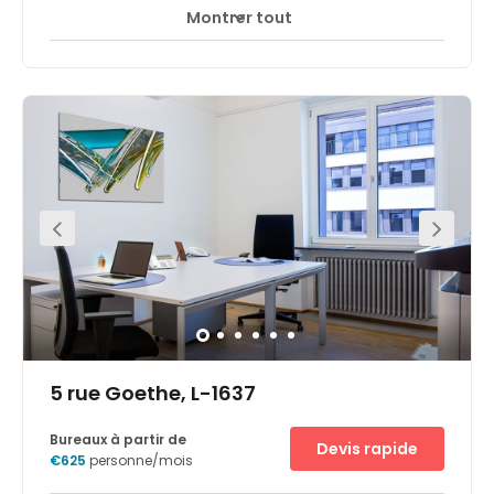
Montrer tout
Accès 24 heures sur 24
Centre-ville
+ 4 plus
This modern office space provides an eclectic range of
professional office solutions. Offices are fully furnished
and well equipped, with ergonomic furniture and high
speed internet connectivity throughout. Your membership
is inclusive of a range of services such as telephony
services, services changes and more. Nearby you will
find public car parking and the area offers an
abundance of public transport links.
5 rue Goethe, L-1637
Bureaux à partir de
Devis rapide
€625
personne/mois