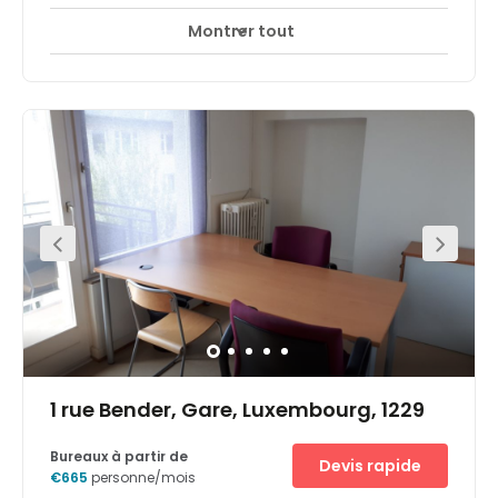
Montrer tout
Accès 24 heures sur 24
Salles de réunion
+ 7 plus
Büroflächen sind an verschiedensten Standorten
verfügbar: in Wohngebieten sowie in der Nähe von
Autobahnen, in fünf Minuten Entfernung vom
Stadtzentrum Luxemburgs, nahe des Bahnhofes oder
auch 10 Minuten vom Luxemburger Flughafen entfernt.
1 rue Bender, Gare, Luxembourg, 1229
Bureaux à partir de
Devis rapide
€665
personne/mois