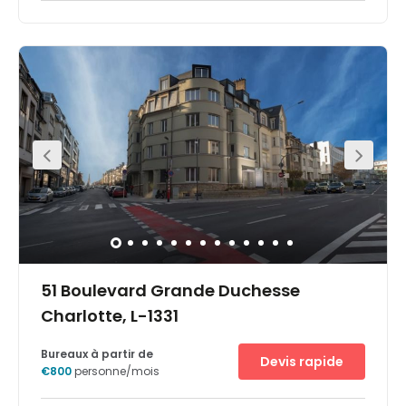
Leicht erreichbar vom Bahnhof (2 Studen von Paris mit
TGV), Bus und Taxis nahebei, und nur 5 Autominuten vom
Stadtzentrum von Luxemburg. Das stilvolle Gebäude ist
umgeben von Restaurants, Geschäften und allen
notwendigen Annehmlichkeiten. Im vom Bahnhof
geprägten Stadtteil vollziehen sich umfassende
Veränderungen.
51 Boulevard Grande Duchesse
Charlotte, L-1331
Bureaux à partir de
Devis rapide
€800
personne/mois