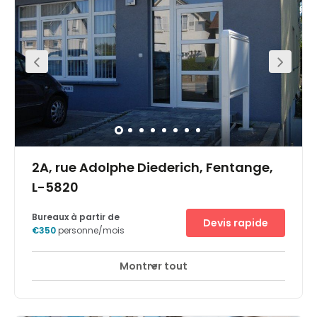
auch 10 Minuten vom Luxemburger Flughafen entfernt.
2A, rue Adolphe Diederich, Fentange,
L-5820
Bureaux à partir de
Devis rapide
€350
personne/mois
Montrer tout
Centre d'accueil de jour
Salles de réunion
+ 2 plus
Büroflächen sind an verschiedensten Standorten
verfügbar: in Wohngebieten sowie in der Nähe von