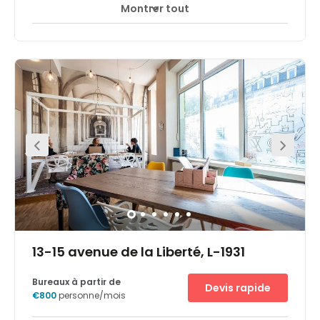
Montrer tout
Accès 24 heures sur 24
Espaces de détente
+ 13 plus
Dieses Business Center liegt verkehrsgünstig nur 10
Busminuten vom Hauptbahnhof entfernt und 10
Gehminuten von der Place d'Armes im Zentrum der Stadt.
Die Bushaltestelle mit Anbindung zum Stadtzentrum und
dem Flughafen ist nur 80 Meter vom Geschäftsstandort
entfernt.
13-15 avenue de la Liberté, L-1931
Bureaux à partir de
Devis rapide
€800
personne/mois