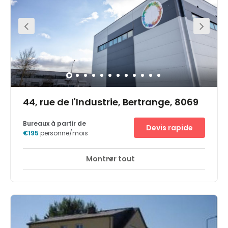
the area could not be easier, with the Bertrange train
station nearby, and several useful bus routes. Local
amenities can be found in abundance as well, providing
eating and shopping options for all working tenants.
44, rue de l'Industrie, Bertrange, 8069
Bureaux à partir de
Devis rapide
€195
personne/mois
Montrer tout
Accès 24 heures sur 24
Espaces de détente
+ 8 plus
Ultra-modern office space in a fantastic location
available now. This stunning office space is filled with
natural light, stylish furniture, and a range of useful
amenities. Members have free access to modern
meeting rooms. Breakout areas are available to take a
break with colleagues. Onsite staff will help your working