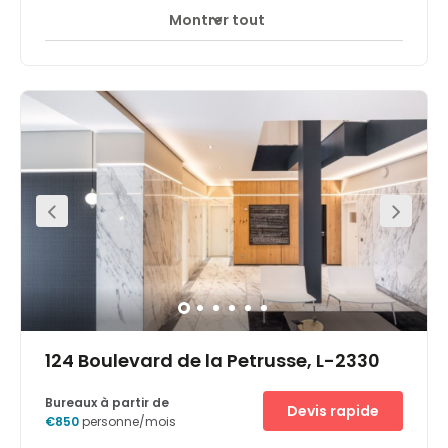
Montrer tout
Accès 24 heures sur 24
Centre-ville
+ 6 plus
Gute Lage direkt in der Stadtmitte Luxemburgs, 5 Minuten
vom Hauptbahnhof, 15 Minuten von den Europäischen
Institutionen und 20 Minuten vom internationalen
Flughafen entfernt.
124 Boulevard de la Petrusse, L-2330
Bureaux à partir de
Devis rapide
€850
personne/mois