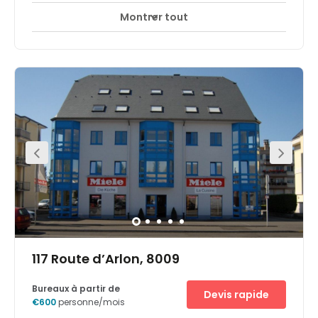
Montrer tout
Accès 24 heures sur 24
Salles de réunion
+ 5 plus
Gute Lage direkt in der Stadtmitte Luxemburgs, 5 Minuten
vom Hauptbahnhof, 15 Minuten von den Europäischen
Institutionen und 20 Minuten vom internationalen
Flughafen entfernt.
117 Route d’Arlon, 8009
Bureaux à partir de
Devis rapide
€600
personne/mois