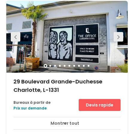
contemporary private offices and open spaces. Here,
there are a range of private and communal spaces,
complete with spacious meeting rooms, modern lounges
and event spaces. The airport can easily be reached
comfortably by bus in under 30 minutes, perfect for
hosting international contacts. This neighbourhood in
which the centre operates brings together a variety of
sectors and job profiles, so you can experience a range
of networking opportunities like no other.
29 Boulevard Grande-Duchesse
Charlotte, L-1331
Bureaux à partir de
Devis rapide
Prix sur demande
Montrer tout
Surveillance CCTV 24 heures sur 24
+ 7 plus