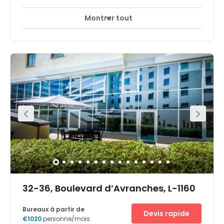
Montrer tout
Accès 24 heures sur 24
Centre-ville
+ 5 plus
The 4th floor of this building, located in the heart of the
station district in Luxembourg and 2 stops from the city,
offers shared or private offices furnished at very
attractive prices. In addition to the situation and the
price, another asset is the lease of indefinite duration.
Each workspace has a lockable private storage. The
private and shared offices are on the 4th floor of a
building located 5 minutes walk from Luxembourg
Central Station. Thanks to the solid bus and train
network, you will be able to easily reach your workspace.
Luxembourg-Findel Airport is a 15-minute drive away.
32-36, Boulevard d’Avranches, L-1160
Bureaux à partir de
Devis rapide
€1020
personne/mois