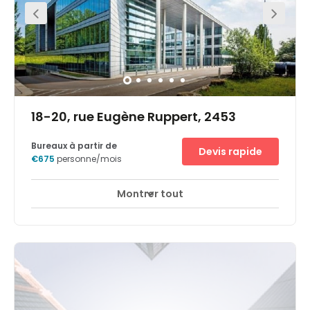
18-20, rue Eugène Ruppert, 2453
Bureaux à partir de
Devis rapide
€675
personne/mois
Montrer tout
Accès 24 heures sur 24
Ascenseurs
+ 7 plus
Aufgrund seiner strategischen Lage im Zentrum von
Europa ist das Großherzogtum Luxemburg ein
internationaler Finanzplatz von großer Tragweite wo
Unternehmen steuergünstig bevorzugte
Geschäftsbedingungen vorfinden. Die räumliche Nähe
Ihres Standortes in Luxemburg zu den unmittelbar
benachbarten Ländern Deutschland, Belgien und
Frankreich, sowie hervorragende Verkehrsanbindungen