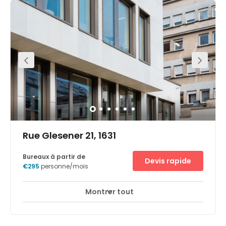
Autobahnen, in fünf Minuten Entfernung vom
Stadtzentrum Luxemburgs, nahe des Bahnhofes oder
auch 10 Minuten vom Luxemburger Flughafen entfernt.
Rue Glesener 21, 1631
Bureaux à partir de
Devis rapide
€295
personne/mois
Montrer tout
Accès 24 heures sur 24
Espaces de détente
+ 13 plus
The perfect place to help you dream bigger, everyday: a
newly constructed building spread over 5 floors offering