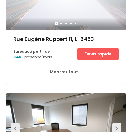
minutes by bus from city Centre, and 15 minutes away by
car from the airport.
Rue Eugène Ruppert 11, L-2453
Bureaux à partir de
Devis rapide
€469
personne/mois
Montrer tout