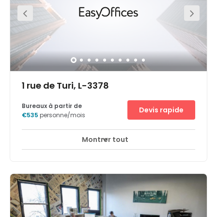
1 rue de Turi, L-3378
Bureaux à partir de
Devis rapide
€535
personne/mois
Montrer tout
Espaces de détente
Centre-ville
+ 9 plus
Quittez l'A3 à Livange. Vous trouverez les conditions
idéales pour votre activité en périphérie de la ville de
Luxembourg à seulement 6 km de la frontière française.
Nos formules flexibles et la possibilité de réserver en ligne
simplifient la vie de nombreuses entreprises en pleine
expansion en offrant un espace de travail à la demande.
Bénéficiez de l'assistance de notre équipe administrative