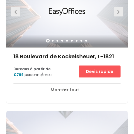
18 Boulevard de Kockelsheuer, L-1821
Bureaux à partir de
Devis rapide
€799
personne/mois
Montrer tout
Surveillance CCTV 24 heures sur 24
+ 9 plus
Le quartier de la Cloche d'Or est un tout nouveau quartier
de Luxembourg qui a été conçu pour allier facilement
travail et divertissement. Profitez d'infrastructures
flambant neuves en établissant votre entreprise dans les
bureaux ultra-modernes de la rue de Gasperich. Principal
centre financier de la zone Euro, Luxembourg est
facilement accessible depuis l'Allemagne, la Belgique et