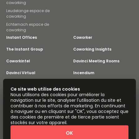
coworking
Leudelange espace de
coworking
Echternach espace de
coworking
Instant Offices
Coworker
The Instant Group
Coworking Insights
Coworkintel
Davinci Meeting Rooms
Davinci Virtual
Incendium
Yta
Ce site web utilise des cookies
Part de
Nous utilisons des cookies pour améliorer la
Instant Group
navigation sur le site, analyser l'utilisation du site et
Plan du site
Conditions
Confidentialité
contribuer à nos efforts de marketing. En continuant
à naviguer ou en cliquant sur "OK", vous acceptez que
Déclaration sur l'esclavage moderne
des cookies de première et de tierce partie soient
Paramètres des cookies
À propos
stockés sur votre appareil.
Copyright © 2026 Easy Offices. Tous droits réservés.
OK