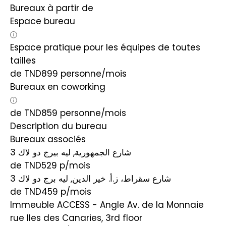
Bureaux à partir de
Espace bureau
Espace pratique pour les équipes de toutes
tailles
de
TND
899
personne/mois
Bureaux en coworking
de
TND
859
personne/mois
Description du bureau
Bureaux associés
شارع الجمهورية, ليه بيرج دو لاك 3
de TND529
p/mois
شارع سقراط، ز.أ. خير الدين, ليه برج دو لاك 3
de TND459
p/mois
Immeuble ACCESS - Angle Av. de la Monnaie
rue Iles des Canaries, 3rd floor