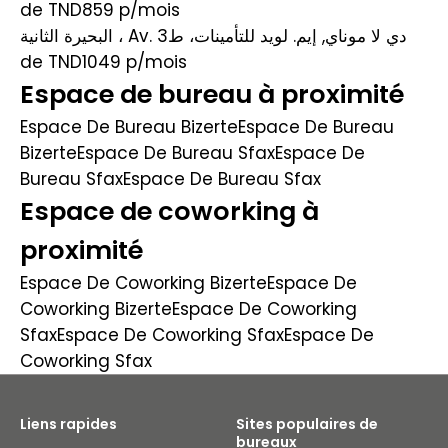
de TND859
p/mois
البحيرة الثانية ، Av. دي لا موناي, إيم. لويد للتأمينات، ط3
de TND1049
p/mois
Espace de bureau à proximité
Espace De Bureau Bizerte
Espace De Bureau
Bizerte
Espace De Bureau Sfax
Espace De
Bureau Sfax
Espace De Bureau Sfax
Espace de coworking à
proximité
Espace De Coworking Bizerte
Espace De
Coworking Bizerte
Espace De Coworking
Sfax
Espace De Coworking Sfax
Espace De
Coworking Sfax
Liens rapides
Sites populaires de
bureaux