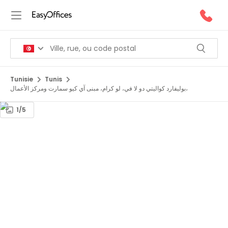
Tunisie
Tunis
بوليفارد كواليتي دو لا في، لو كرام، مبنى آي كيو سمارت ومركز الأعمال،
1/5