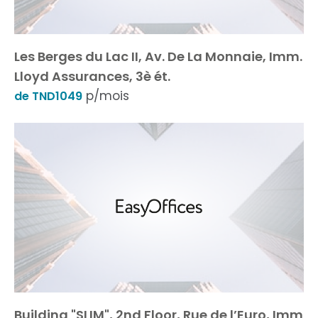
Les Berges du Lac II, Av. De La Monnaie, Imm.
Lloyd Assurances, 3è ét.
p/mois
de TND1049
Building "SLIM", 2nd Floor, Rue de l’Euro, Imm